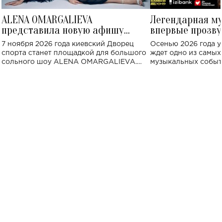
ALENA OMARGALIEVA
Легендарная м
представила новую афишу
впервые прозву
большого концерта во Дворце
Украине: где со
7 ноября 2026 года киевский Дворец
Осенью 2026 года у
спорта
спорта станет площадкой для большого
ждет одно из самы
сольного шоу ALENA OMARGALIEVA.
музыкальных событ
Концерт получил символичное название
«Не пьяная — влюбленная».