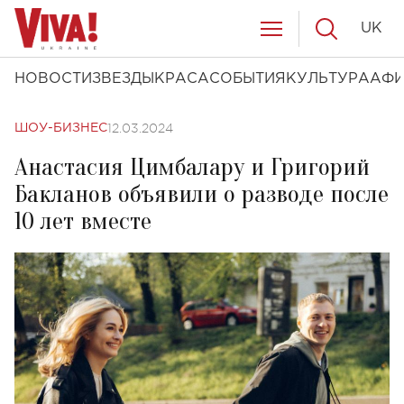
UK
НОВОСТИ
ЗВЕЗДЫ
КРАСА
СОБЫТИЯ
КУЛЬТУРА
АФ
12.03.2024
ШОУ-БИЗНЕС
Анастасия Цимбалару и Григорий
Бакланов объявили о разводе после
10 лет вместе