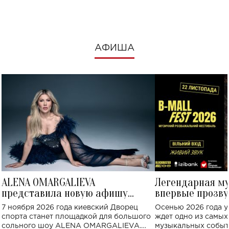
посмотреть в к
АФИША
ALENA OMARGALIEVA
Легендарная м
представила новую афишу
впервые прозву
большого концерта во Дворце
Украине: где со
7 ноября 2026 года киевский Дворец
Осенью 2026 года у
спорта
спорта станет площадкой для большого
ждет одно из самы
сольного шоу ALENA OMARGALIEVA.
музыкальных событ