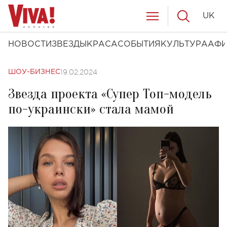
UK
НОВОСТИ
ЗВЕЗДЫ
КРАСА
СОБЫТИЯ
КУЛЬТУРА
АФ
19.02.2024
ШОУ-БИЗНЕС
Звезда проекта «Супер Топ-модель
по-украински» стала мамой