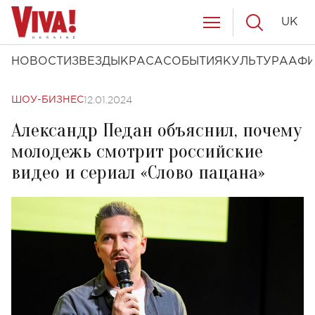
UK
НОВОСТИ
ЗВЕЗДЫ
КРАСА
СОБЫТИЯ
КУЛЬТУРА
АФ
12.01.2024
ШОУ-БИЗНЕС
Александр Педан объяснил, почему
молодежь смотрит российские
видео и сериал «Слово пацана»