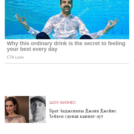
ШОУ-БИЗНЕС
Брат Анджелины Джоли Джеймс
Хейвен сделал каминг-аут