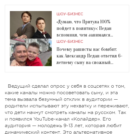
ШОУ-БИЗНЕС
«Думаю, что Притула 100%
пойдет в политику»: Педан
вспомнил, чем занимался
Притула в 2014 году
ШОУ-БИЗНЕС
Почему рашисты нас бомбят:
как Александр Педан ответил 6-
летнему сыну на сложный
вопрос
Ведущий сделал опрос у себя в соцсетях о том,
какие каналы можно посоветовать сыну, и эта
тема вызвала безумный отклик в аудитории —
родители испытывают эту нехватку и переживают,
что дети начнут смотреть каналы на русском. Так
и появился YouTube-канал «Колайдер». Его
аудитория — молодежь 9-13 лет, которая любит
динамический контент. Это альтернативное