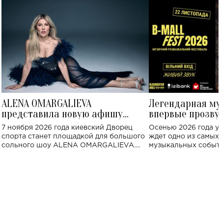
ALENA OMARGALIEVA
Легендарная м
представила новую афишу
впервые прозву
большого концерта во Дворце
Украине: где со
7 ноября 2026 года киевский Дворец
Осенью 2026 года у
спорта
спорта станет площадкой для большого
ждет одно из самы
сольного шоу ALENA OMARGALIEVA.
музыкальных событ
Концерт получил символичное название
«Не пьяная — влюбленная».