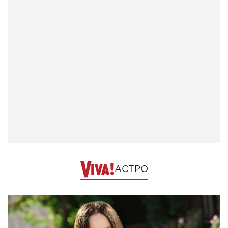
АСТРО