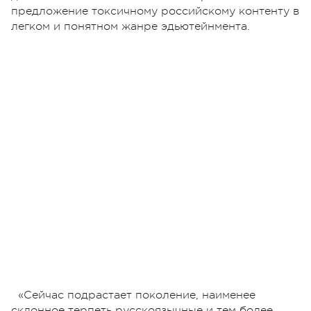
предложение токсичному российскому контенту в
легком и понятном жанре эдьютейнмента.
«Сейчас подрастает поколение, наименее
склонное терпеть русскоязычные и тем более