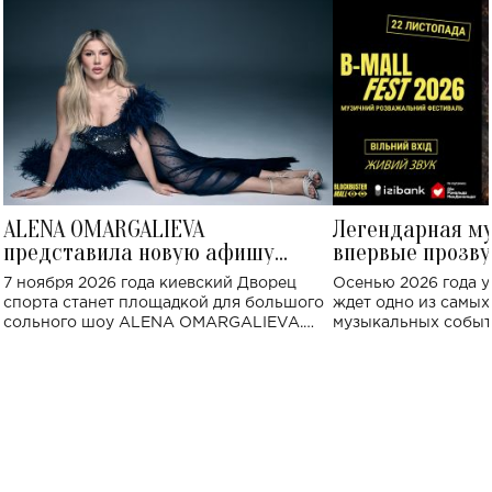
ALENA OMARGALIEVA
Легендарная м
представила новую афишу
впервые прозву
большого концерта во Дворце
Украине: где со
7 ноября 2026 года киевский Дворец
Осенью 2026 года у
спорта
спорта станет площадкой для большого
ждет одно из самы
сольного шоу ALENA OMARGALIEVA.
музыкальных событ
Концерт получил символичное название
«Не пьяная — влюбленная».