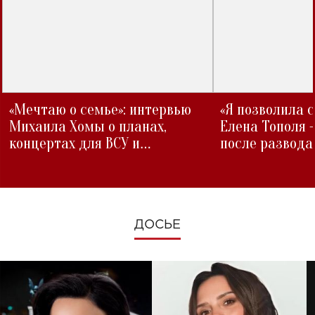
«Мечтаю о семье»: интервью
«Я позволила 
Михаила Хомы о планах,
Елена Тополя 
концертах для ВСУ и
после развода
изменениях во время войны
ДОСЬЕ