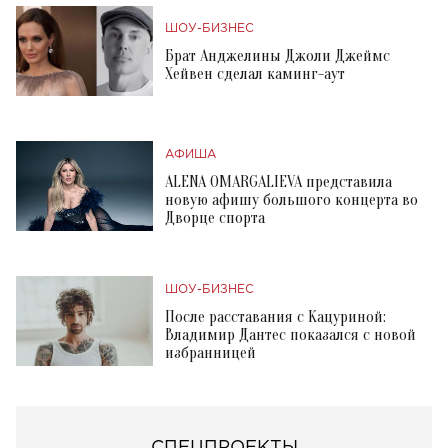
ШОУ-БИЗНЕС
Брат Анджелины Джоли Джеймс
Хейвен сделал каминг-аут
АФИША
ALENA OMARGALIEVA представила
новую афишу большого концерта во
Дворце спорта
ШОУ-БИЗНЕС
После расставания с Кацуриной:
Владимир Дантес показался с новой
избранницей
СПЕЦПРОЕКТЫ