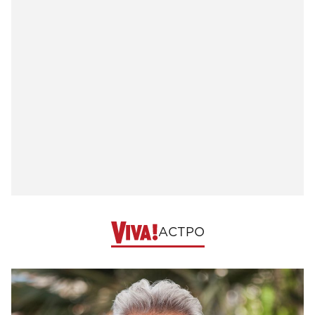
АСТРО