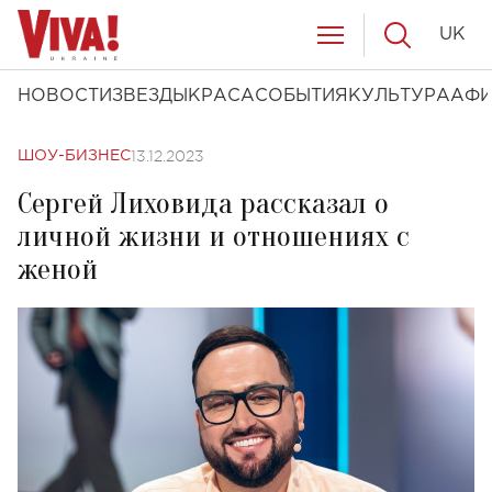
UK
НОВОСТИ
ЗВЕЗДЫ
КРАСА
СОБЫТИЯ
КУЛЬТУРА
АФ
13.12.2023
ШОУ-БИЗНЕС
Сергей Лиховида рассказал о
личной жизни и отношениях с
женой