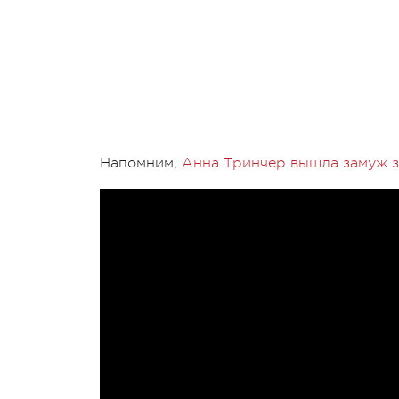
Напомним,
Анна Тринчер вышла замуж 