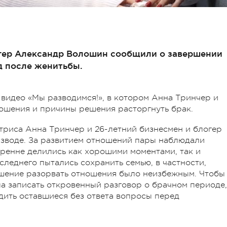
огер Александр Волошин сообщили о завершении
д после женитьбы.
видео «Мы разводимся!», в котором Анна Тринчер и
шения и причины решения расторгнуть брак.
ктриса Анна Тринчер и 26-летний бизнесмен и блогер
зводе. За развитием отношений пары наблюдали
ренне делились как хорошими моментами, так и
леднего пытались сохранить семью, в частности,
ешение разорвать отношения было неизбежным. Чтобы
ла записать откровенный разговор о брачном периоде,
удить оставшиеся без ответа вопросы перед