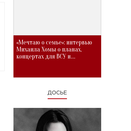
«Мечтаю о семье»: интервью
Михаила Хомы о планах,
концертах для ВСУ и
изменениях во время войны
ДОСЬЕ