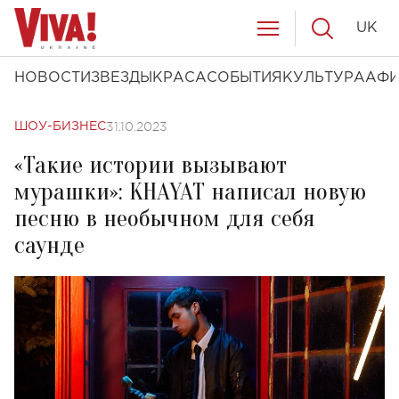
UK
НОВОСТИ
ЗВЕЗДЫ
КРАСА
СОБЫТИЯ
КУЛЬТУРА
АФ
31.10.2023
ШОУ-БИЗНЕС
«Такие истории вызывают
мурашки»: KHAYAT написал новую
песню в необычном для себя
саунде