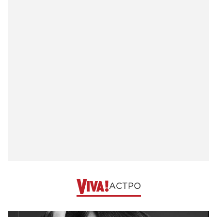
АСТРО