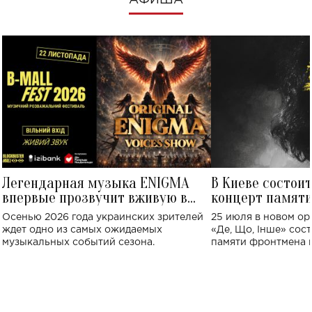
АФИША
Легендарная музыка ENIGMA
В Киеве состои
впервые прозвучит вживую в
концерт памят
Украине: где состоится концерт
Клименко: более
Осенью 2026 года украинских зрителей
25 июля в новом op
исполнят песн
ждет одно из самых ожидаемых
«Де, Що, Інше» сос
музыкальных событий сезона.
памяти фронтмена
Михаила Клименко. 
особенный музыкал
посвященный артист
стало символом ис
настоящей любви.