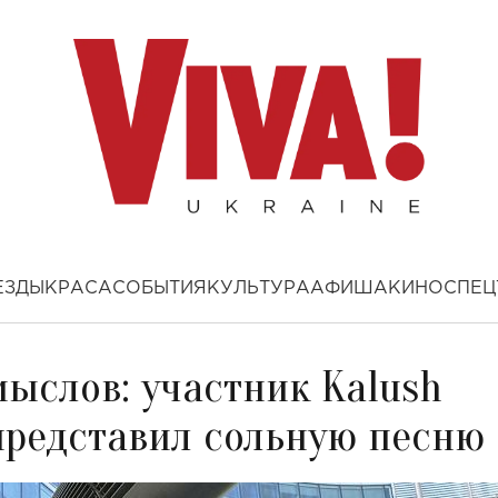
ЕЗДЫ
КРАСА
СОБЫТИЯ
КУЛЬТУРА
АФИША
КИНО
СПЕЦ
мыслов: участник Kalush
представил сольную песню