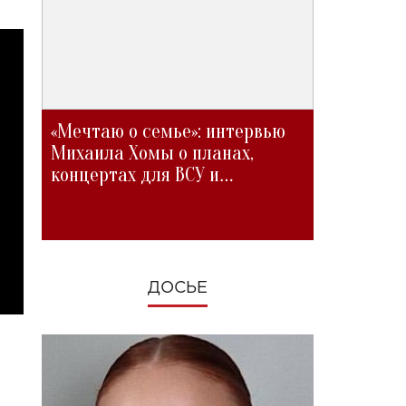
«Мечтаю о семье»: интервью
Михаила Хомы о планах,
концертах для ВСУ и
изменениях во время войны
ДОСЬЕ