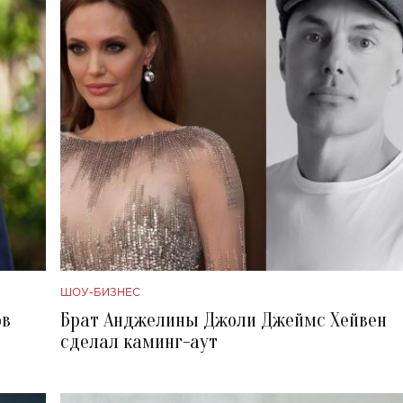
ШОУ-БИЗНЕС
ов
Брат Анджелины Джоли Джеймс Хейвен
сделал каминг-аут