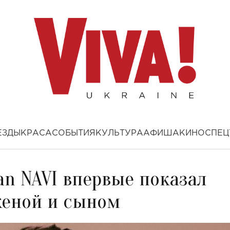
ЕЗДЫ
КРАСА
СОБЫТИЯ
КУЛЬТУРА
АФИША
КИНО
СПЕЦ
van NAVI впервые показал
женой и сыном