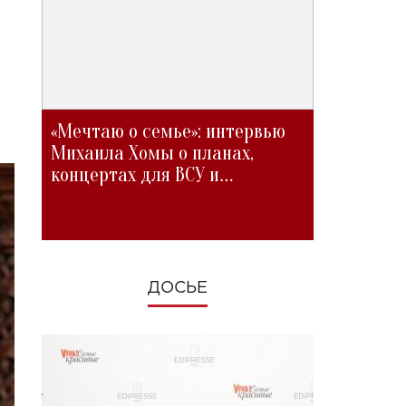
«Мечтаю о семье»: интервью
Михаила Хомы о планах,
концертах для ВСУ и
изменениях во время войны
ДОСЬЕ