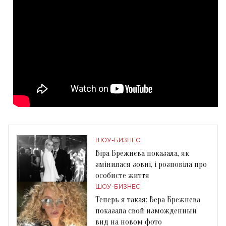
ШОУ-БИЗНЕС
Віра Брежнєва показала, як
змінилася зовні, і розповіла про
особисте життя
ШОУ-БИЗНЕС
Теперь я такая: Вера Брежнева
показала свой изможденный
вид на новом фото