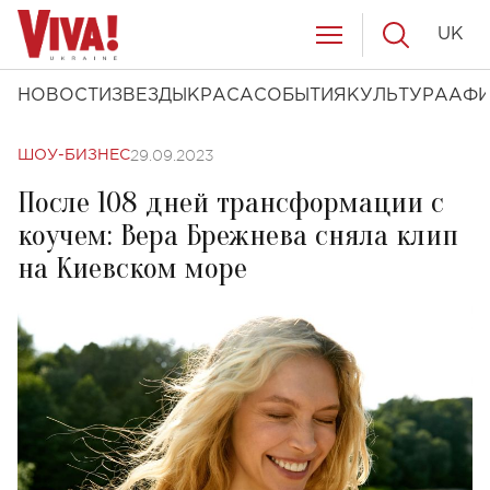
UK
НОВОСТИ
ЗВЕЗДЫ
КРАСА
СОБЫТИЯ
КУЛЬТУРА
АФ
29.09.2023
ШОУ-БИЗНЕС
После 108 дней трансформации с
коучем: Вера Брежнева сняла клип
на Киевском море