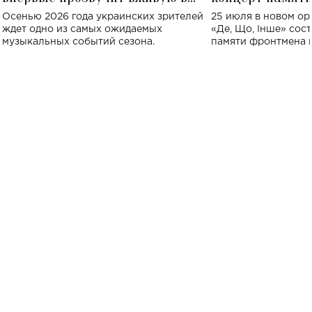
Украине: где состоится концерт
Клименко: более
Осенью 2026 года украинских зрителей
25 июля в новом op
исполнят песн
ждет одно из самых ожидаемых
«Де, Що, Інше» сос
музыкальных событий сезона.
памяти фронтмена
Михаила Клименко. 
особенный музыкал
посвященный артист
стало символом ис
настоящей любви.