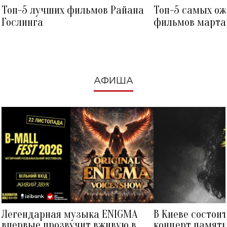
Топ-5 лучших фильмов Райана
Топ-5 самых о
Гослинга
фильмов марта 
посмотреть в к
АФИША
Легендарная музыка ENIGMA
В Киеве состои
впервые прозвучит вживую в
концерт памят