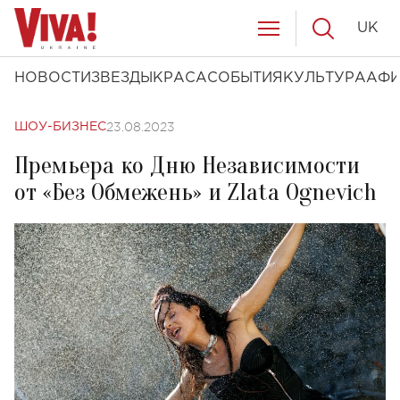
UK
НОВОСТИ
ЗВЕЗДЫ
КРАСА
СОБЫТИЯ
КУЛЬТУРА
АФ
23.08.2023
ШОУ-БИЗНЕС
Премьера ко Дню Независимости
от «Без Обмежень» и Zlata Ognevich