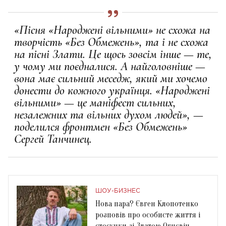
«Пісня «Народжені вільними» не схожа на
творчість «Без Обмежень», та і не схожа
на пісні Злати. Це щось зовсім інше — те,
у чому ми поєдналися. А найголовніше —
вона має сильний меседж, який ми хочемо
донести до кожного українця. «Народжені
вільними» — це маніфест сильних,
незалежних та вільних духом людей», —
поделился фронтмен «Без Обмежень»
Сергей Танчинец.
ШОУ-БИЗНЕС
Нова пара? Євген Клопотенко
розповів про особисте життя і