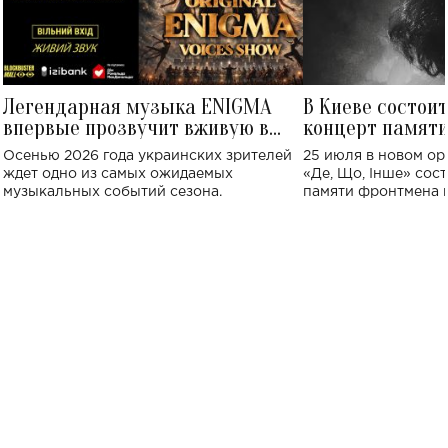
Легендарная музыка ENIGMA
В Киеве состои
впервые прозвучит вживую в
концерт памят
Украине: где состоится концерт
Клименко: более
Осенью 2026 года украинских зрителей
25 июля в новом op
исполнят песн
ждет одно из самых ожидаемых
«Де, Що, Інше» сос
музыкальных событий сезона.
памяти фронтмена
Михаила Клименко. 
особенный музыкал
посвященный артист
стало символом ис
настоящей любви.