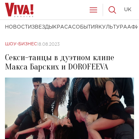
UK
НОВОСТИ
ЗВЕЗДЫ
КРАСА
СОБЫТИЯ
КУЛЬТУРА
АФ
18.08.2023
ШОУ-БИЗНЕС
Секси-танцы в дуэтном клипе
Макса Барских и DOROFEEVA