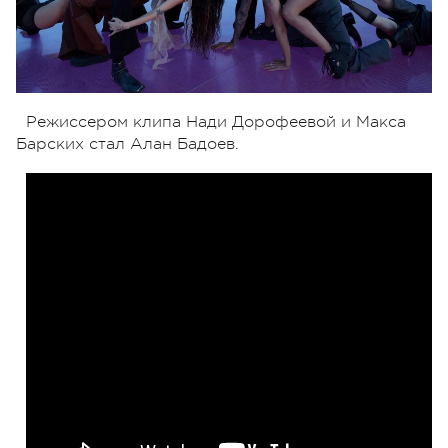
Режиссером клипа Нади Дорофеевой и Макса
Барских стал Алан Бадоев.