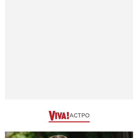
АСТРО