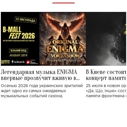
Легендарная музыка ENIGMA
В Киеве состои
впервые прозвучит вживую в
концерт памят
Украине: где состоится концерт
Клименко: более
Осенью 2026 года украинских зрителей
25 июля в новом op
исполнят песн
ждет одно из самых ожидаемых
«Де, Що, Інше» сос
музыкальных событий сезона.
памяти фронтмена
Михаила Клименко. 
особенный музыкал
посвященный артист
стало символом ис
настоящей любви.