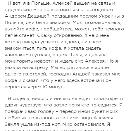
И вот, я в Польше, Алексей вышел на связь и
предложил мне познакомиться с господином
Андреем Дещицей, тогдашним послом Украины в
Польше, они были знакомы. Мол, познакомьтесь,
выпейте кофе, пообщайтесь, может, тебе немного
легче станет. Скажу откровенно, я не очень
хотела никуда уезжать из дома, ни с кем
знакомиться, пить кофе, я хотела сидеть
камешком в уголке, в доме Талы, и дальше
мониторить новости и ждать смс Алексея. Но я
уехала на встречу. Мы встретились в холле
одного из отелей, господин Андрей заказал мне
кофе и сказал, что у него здесь встреча и он
вернется через 10 минут.
Я сидела, никого и ничего не видя, пила кофе, и
вдруг чувствую, что возле меня кто-то садится. Я
поворачиваю голову – передо мной букет моих
любимых тюльпанов, а за ними лицо Алексея.
Земля ушла из-под ног. Мир остановился. Я
плакала от понимания, что он рядом, хоть на