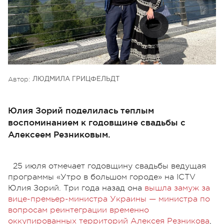
Автор:
ЛЮДМИЛА ГРИЦФЕЛЬДТ
Юлия Зорий поделилась теплым
воспоминанием к годовщине свадьбы с
Алексеем Резниковым.
25 июля отмечает годовщину свадьбы ведущая
программы «Утро в большом городе» на ICTV
Юлия Зорий. Три года назад она
вышла замуж за
вице-премьер-министра Украины — министра по
вопросам реинтеграции временно
оккупированных территорий Алексея Резникова
,