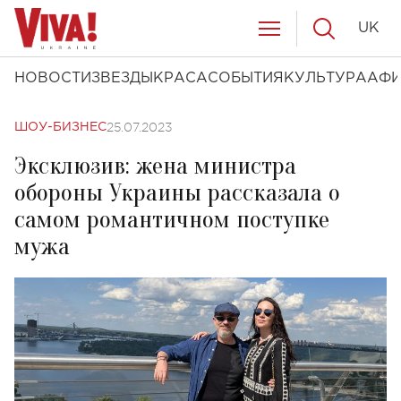
UK
НОВОСТИ
ЗВЕЗДЫ
КРАСА
СОБЫТИЯ
КУЛЬТУРА
АФ
25.07.2023
ШОУ-БИЗНЕС
Эксклюзив: жена министра
обороны Украины рассказала о
самом романтичном поступке
мужа