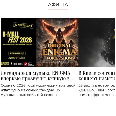
АФИША
Легендарная музыка ENIGMA
В Киеве состои
впервые прозвучит вживую в
концерт памят
Украине: где состоится концерт
Клименко: более
Осенью 2026 года украинских зрителей
25 июля в новом op
исполнят песн
ждет одно из самых ожидаемых
«Де, Що, Інше» сос
музыкальных событий сезона.
памяти фронтмена
Михаила Клименко. 
особенный музыкал
посвященный артист
стало символом ис