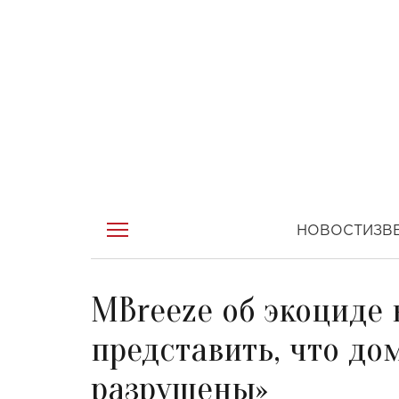
НОВОСТИ
ЗВ
MBreeze об экоциде 
представить, что до
разрушены»