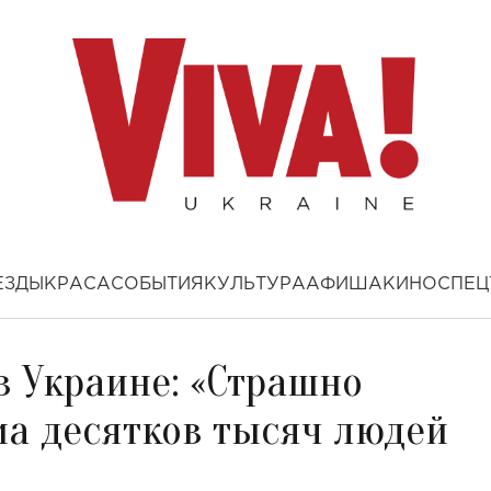
ЕЗДЫ
КРАСА
СОБЫТИЯ
КУЛЬТУРА
АФИША
КИНО
СПЕЦ
в Украине: «Страшно
ма десятков тысяч людей