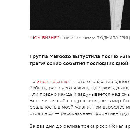
12.06.2023
Автор:
ШОУ-БИЗНЕС
ЛЮДМИЛА ГРИЦ
Группа MBreeze выпустила песню «Зно
трагические события последних дней.
«"
Знов не сплю
" —
это отражение одного
Забыть, ради чего я живу, двигаюсь, дышу
или поздно каждый задумывается над смыс
Вспоминая себя подростком, весь мир был
реальность в моей жизни. Чем взрослее м
страшно», — рассказывает фронтмен гру
За два дня до релиза трека российская 