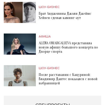
ШОУ-БИЗНЕС
Брат Анджелины Джоли Джеймс
Хейвен сделал каминг-аут
АФИША
ALENA OMARGALIEVA представила
новую афишу большого концерта во
Дворце спорта
ШОУ-БИЗНЕС
После расставания с Кацуриной:
Владимир Дантес показался с новой
избранницей