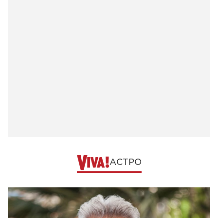
АСТРО