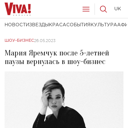
UK
НОВОСТИ
ЗВЕЗДЫ
КРАСА
СОБЫТИЯ
КУЛЬТУРА
АФ
26.05.2023
ШОУ-БИЗНЕС
Мария Яремчук после 5-летней
паузы вернулась в шоу-бизнес