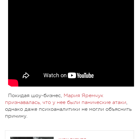
Покидая шоу-бизнес,
Мария Яремчук
признавалась, что у нее были панические атаки
,
однако даже психоаналитики не могли объяснить
причину.