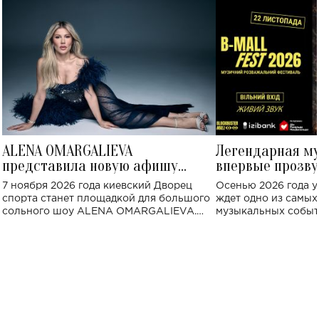
ALENA OMARGALIEVA
Легендарная м
представила новую афишу
впервые прозву
большого концерта во Дворце
Украине: где со
7 ноября 2026 года киевский Дворец
Осенью 2026 года у
спорта
спорта станет площадкой для большого
ждет одно из самы
сольного шоу ALENA OMARGALIEVA.
музыкальных событ
Концерт получил символичное название
«Не пьяная — влюбленная».