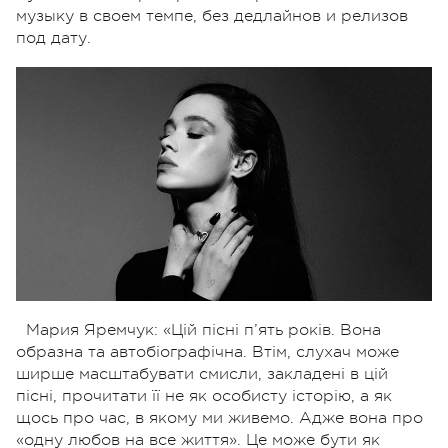
музыку в своем темпе, без дедлайнов и релизов
под дату.
Мария Яремчук: «Цій пісні п’ять років. Вона
образна та автобіографічна. Втім, слухач може
ширше масштабувати смисли, закладені в цій
пісні, прочитати її не як особисту історію, а як
щось про час, в якому ми живемо. Адже вона про
«одну любов на все життя». Це може бути як