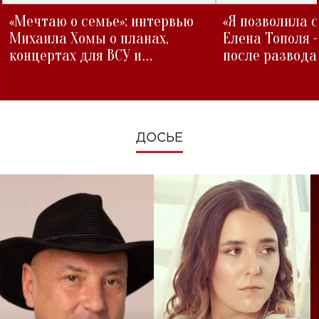
«Мечтаю о семье»: интервью
«Я позволила 
Михаила Хомы о планах,
Елена Тополя 
концертах для ВСУ и
после развода
изменениях во время войны
ДОСЬЕ