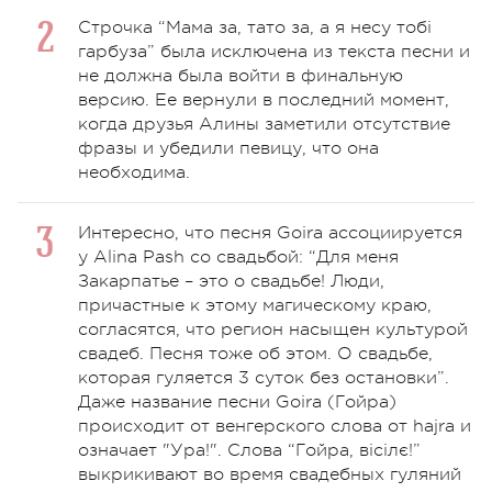
Строчка “Мама за, тато за, а я несу тобі
гарбуза” была исключена из текста песни и
не должна была войти в финальную
версию. Ее вернули в последний момент,
когда друзья Алины заметили отсутствие
фразы и убедили певицу, что она
необходима.
Интересно, что песня Goira ассоциируется
у Alina Pash со свадьбой: “Для меня
Закарпатье – это о свадьбе! Люди,
причастные к этому магическому краю,
согласятся, что регион насыщен культурой
свадеб. Песня тоже об этом. О свадьбе,
которая гуляется 3 суток без остановки”.
Даже название песни Goira (Гойра)
происходит от венгерского слова от hajra и
означает "Ура!". Слова “Гойра, вісілє!”
выкрикивают во время свадебных гуляний