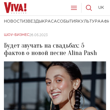
UK
НОВОСТИ
ЗВЕЗДЫ
КРАСА
СОБЫТИЯ
КУЛЬТУРА
АФ
26.05.2023
ШОУ-БИЗНЕС
Будет звучать на свадьбах: 5
фактов о новой песне Alina Pash