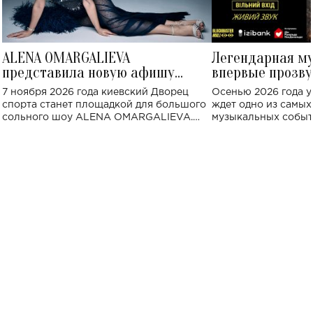
ALENA OMARGALIEVA
Легендарная м
представила новую афишу
впервые прозву
большого концерта во Дворце
Украине: где со
7 ноября 2026 года киевский Дворец
Осенью 2026 года у
спорта
спорта станет площадкой для большого
ждет одно из самы
сольного шоу ALENA OMARGALIEVA.
музыкальных событ
Концерт получил символичное название
«Не пьяная — влюбленная».