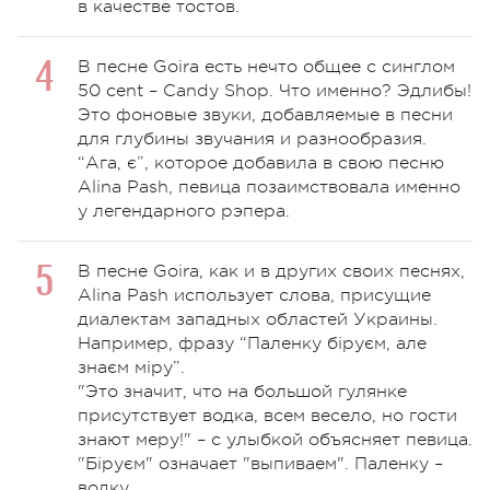
в качестве тостов.
В песне Goira есть нечто общее с синглом
50 cent – Candy Shop. Что именно? Эдлибы!
Это фоновые звуки, добавляемые в песни
для глубины звучания и разнообразия.
“Ага, є”, которое добавила в свою песню
Alina Pash, певица позаимствовала именно
у легендарного рэпера.
В песне Goira, как и в других своих песнях,
Alina Pash использует слова, присущие
диалектам западных областей Украины.
Например, фразу “Паленку біруєм, але
знаєм міру”.
"Это значит, что на большой гулянке
присутствует водка, всем весело, но гости
знают меру!" – с улыбкой объясняет певица.
"Біруєм" означает "выпиваем". Паленку –
водку.