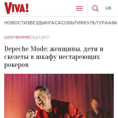
UK
НОВОСТИ
ЗВЕЗДЫ
КРАСА
СОБЫТИЯ
КУЛЬТУРА
АФ
15.07.2017
ШОУ-БИЗНЕС
Depeche Mode: женщины, дети и
скелеты в шкафу нестареющих
рокеров