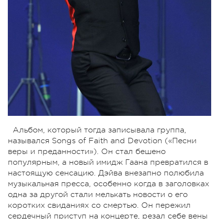
Альбом, который тогда записывала группа,
назывался Songs of Faith and Devotion («Песни
веры и преданности»). Он стал бешено
популярным, а новый имидж Гаана превратился в
настоящую сенсацию. Дэйва внезапно полюбила
музыкальная пресса, особенно когда в заголовках
одна за другой стали мелькать новости о его
коротких свиданиях со смертью. Он пережил
сердечный приступ на концерте, резал себе вены