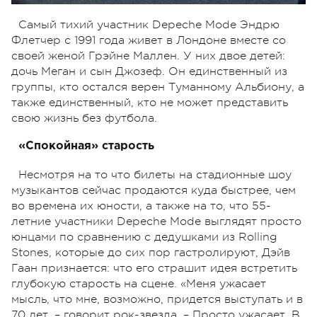
Самый тихий участник Depeche Mode Эндрю
Флетчер с 1991 года живет в Лондоне вместе со
своей женой Грэйне Маллен. У них двое детей:
дочь Меган и сын Джозеф. Он единственный из
группы, кто остался верен Туманному Альбиону, а
также единственный, кто не может представить
свою жизнь без футбола.
«Спокойная» старость
Несмотря на то что билеты на стадионные шоу
музыкантов сейчас продаются куда быстрее, чем
во времена их юности, а также на то, что 55-
летние участники Depeche Mode выглядят просто
юнцами по сравнению с дедушками из Rolling
Stones, которые до сих пор гастролируют, Дэйв
Гаан признается: что его страшит идея встретить
глубокую старость на сцене. «Меня ужасает
мысль, что мне, возможно, придется выступать и в
70 лет, – говорит рок-звезда. – Просто ужасает. В