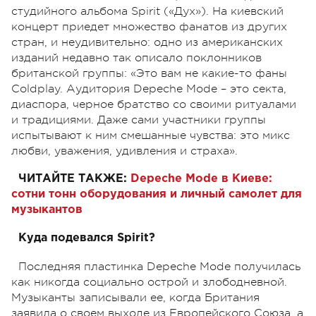
студийного альбома Spirit («Дух»). На киевский
концерт приедет множество фанатов из других
стран, и неудивительно: одно из американских
изданий недавно так описало поклонников
британской группы: «Это вам не какие-то фаны
Coldplay. Аудитория Depeche Mode – это секта,
диаспора, черное братство со своими ритуалами
и традициями. Даже сами участники группы
испытывают к ним смешанные чувства: это микс
любви, уважения, удивления и страха».
ЧИТАЙТЕ ТАКЖЕ:
Depeche Mode в Киеве:
сотни тонн оборудования и личный самолет для
музыкантов
Куда подевался Spirit?
Последняя пластинка Depeche Mode получилась
как никогда социально острой и злободневной.
Музыканты записывали ее, когда Британия
заявила о своем выходе из Европейского Союза, а