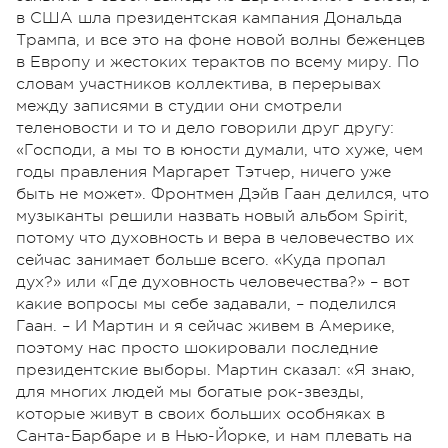
в США шла президентская кампания Дональда
Трампа, и все это на фоне новой волны беженцев
в Европу и жестоких терактов по всему миру. По
словам участников коллектива, в перерывах
между записями в студии они смотрели
теленовости и то и дело говорили друг другу:
«Господи, а мы то в юности думали, что хуже, чем
годы правления Маргарет Тэтчер, ничего уже
быть не может». Фронтмен Дэйв Гаан делился, что
музыканты решили назвать новый альбом Spirit,
потому что духовность и вера в человечество их
сейчас занимает больше всего. «Куда пропал
дух?» или «Где духовность человечества?» – вот
какие вопросы мы себе задавали, – поделился
Гаан. – И Мартин и я сейчас живем в Америке,
поэтому нас просто шокировали последние
президентские выборы. Мартин сказал: «Я знаю,
для многих людей мы богатые рок-звезды,
которые живут в своих больших особняках в
Санта-Барбаре и в Нью-Йорке, и нам плевать на