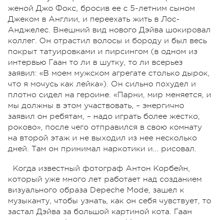
женой Джо Фокс, бросив ее с 5-летним сыном
Джеком в Англии, и переехать жить в Лос-
Анджелес. Внешний вид нового Дэйва шокировал
коллег. Он отрастил волосы и бороду и был весь
покрыт татуировками и пирсингом (в одном из
интервью Гаан то ли в шутку, то ли всерьез
заявил: «В моем мужском агрегате столько дырок,
что я мочусь как лейка»). Он сильно похудел и
плотно сидел на героине. «Парни, мир меняется, и
мы должны в этом участвовать, – энергично
заявил он ребятам, – надо играть более жестко,
роково», после чего отправился в свою комнату
на второй этаж и не выходил из нее несколько
дней. Там он принимал наркотики и... рисовал.
Когда известный фотограф Антон Корбейн,
который уже много лет работает над созданием
визуального образа Depeche Mode, зашел к
музыканту, чтобы узнать, как он себя чувствует, то
застал Дэйва за большой картиной кота. Гаан