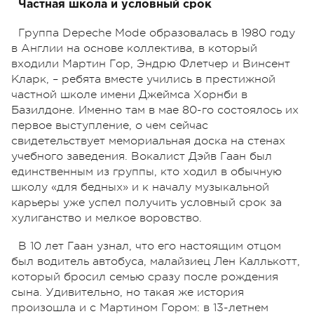
Частная школа и условный срок
Группа Depeche Mode образовалась в 1980 году
в Англии на основе коллектива, в который
входили Мартин Гор, Эндрю Флетчер и Винсент
Кларк, – ребята вместе учились в престижной
частной школе имени Джеймса Хорнби в
Базилдоне. Именно там в мае 80-го состоялось их
первое выступление, о чем сейчас
свидетельствует мемориальная доска на стенах
учебного заведения. Вокалист Дэйв Гаан был
единственным из группы, кто ходил в обычную
школу «для бедных» и к началу музыкальной
карьеры уже успел получить условный срок за
хулиганство и мелкое воровство.
В 10 лет Гаан узнал, что его настоящим отцом
был водитель автобуса, малайзиец Лен Каллькотт,
который бросил семью сразу после рождения
сына. Удивительно, но такая же история
произошла и с Мартином Гором: в 13-летнем