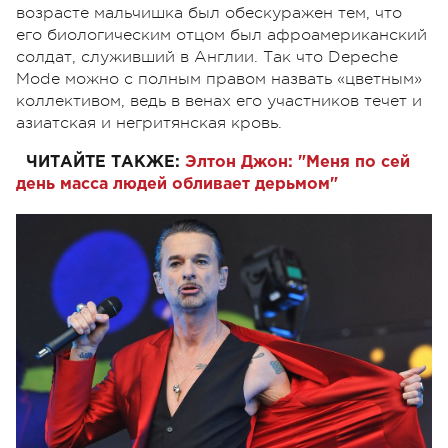
возрасте мальчишка был обескуражен тем, что
его биологическим отцом был афроамериканский
солдат, служивший в Англии. Так что Depeche
Mode можно с полным правом назвать «цветным»
коллективом, ведь в венах его участников течет и
азиатская и негритянская кровь.
ЧИТАЙТЕ ТАКЖЕ:
Элтон Джон: "Меня по сей
день масса людей обливает дерьмом"