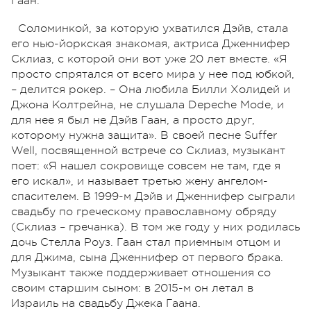
Гаан.
Соломинкой, за которую ухватился Дэйв, стала
его нью-йоркская знакомая, актриса Дженнифер
Склиаз, с которой они вот уже 20 лет вместе. «Я
просто спрятался от всего мира у нее под юбкой,
– делится рокер. – Она любила Билли Холидей и
Джона Колтрейна, не слушала Depeche Mode, и
для нее я был не Дэйв Гаан, а просто друг,
которому нужна защита». В своей песне Suffer
Well, посвященной встрече со Склиаз, музыкант
поет: «Я нашел сокровище совсем не там, где я
его искал», и называет третью жену ангелом-
спасителем. В 1999-м Дэйв и Дженнифер сыграли
свадьбу по греческому православному обряду
(Склиаз – гречанка). В том же году у них родилась
дочь Стелла Роуз. Гаан стал приемным отцом и
для Джима, сына Дженнифер от первого брака.
Музыкант также поддерживает отношения со
своим старшим сыном: в 2015-м он летал в
Израиль на свадьбу Джека Гаана.