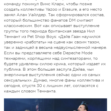
команду покинул Винс Кларк, чтобы позже
создать коллективы Yazoo и Erasure, а его место
занял Алан Уайлдер. Так сформировался состав,
который большинство фанатов DM считают
классическим. Вот как описывает выступление
группы того периода британская звезда Нил
Теннант из Pet Shop Boys: «Дэйв Гаан научился
уверенно «работать» на сцене как своим тазом,
так и задницей в весьма недвусмысленной манере.
Если вы представляете себе Depeche Mode
технарями, корпящими над синтезаторами, то
будете удивлены силою крика, который издает их
публика. В этом большая заслуга Дэйва, чьи
энергичные выступления сейчас одни из самых
сексуальных». Думаю, многие фаны коллектива и
сегодня, спустя 30 с лишним лет, согласятся с
каждым словом Теннанта.