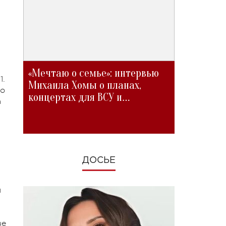
«Мечтаю о семье»: интервью
1.
Михаила Хомы о планах,
го
концертах для ВСУ и
а
изменениях во время войны
ДОСЬЕ
я
че