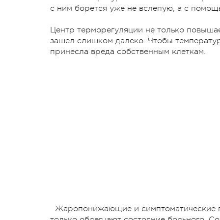
с ним борется уже не вслепую, а с помощ
Центр терморегуляции не только повышает
зашел слишком далеко. Чтобы температур
принесла вреда собственным клеткам.
Жаропонижающие и симптоматические пре
только облегчают состояние больного. С