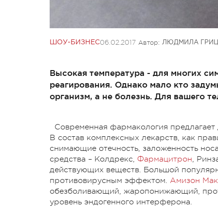
06.02.2017
Автор:
ШОУ-БИЗНЕС
ЛЮДМИЛА ГРИ
Высокая температура - для многих с
реагирования. Однако мало кто задум
организм, а не болезнь. Для вашего т
Современная фармакология предлагает 
В состав комплексных лекарств, как прав
снимающие отечность, заложенность носа
средства – Колдрекс,
Фармацитрон
, Ринз
действующих веществ. Большой популяр
противовирусным эффектом.
Амизон Мак
обезболивающий, жаропонижающий, прот
уровень эндогенного интерферона.