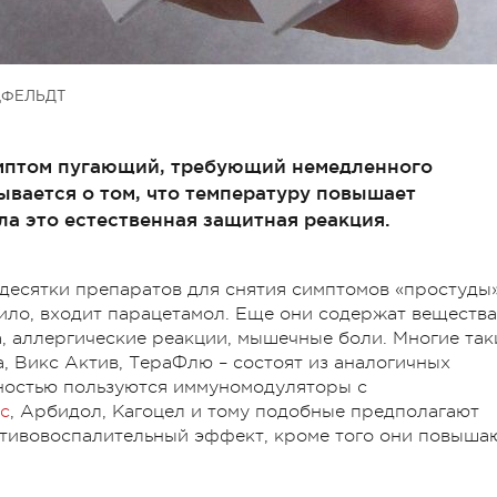
ЦФЕЛЬДТ
имптом пугающий, требующий немедленного
ывается о том, что температуру повышает
ела это естественная защитная реакция.
десятки препаратов для снятия симптомов «простуды»
ило, входит парацетамол. Еще они содержат вещества
, аллергические реакции, мышечные боли. Многие так
а, Викс Актив, ТераФлю – состоят из аналогичных
ностью пользуются иммуномодуляторы с
с
, Арбидол, Кагоцел и тому подобные предполагают
ивовоспалительный эффект, кроме того они повыша