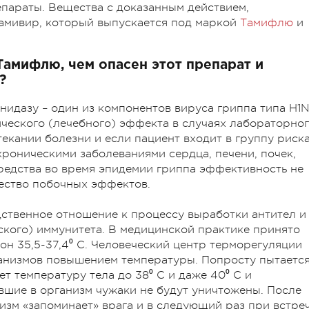
параты. Вещества с доказанным действием,
тамивир, который выпускается под маркой
Тамифлю
и
Тамифлю, чем опасен этот препарат и
?
идазу – один из компонентов вируса гриппа типа H1N
ческого (лечебного) эффекта в случаях лабораторно
екании болезни и если пациент входит в группу риск
роническими заболеваниями сердца, печени, почек,
средства во время эпидемии гриппа эффективность не
ество побочных эффектов.
ственное отношение к процессу выработки антител и
кого) иммунитета. В медицинской практике принято
он 35,5-37,4⁰ С. Человеческий центр терморегуляции
анизмов повышением температуры. Попросту пытаетс
т температуру тела до 38⁰ С и даже 40⁰ С и
увшие в организм чужаки не будут уничтожены. После
изм «запоминает» врага и в следующий раз при встре