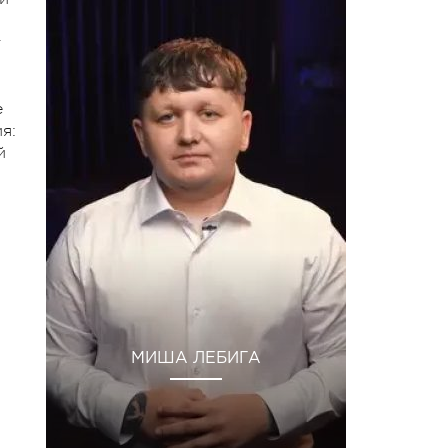
т
е
я:
й
МИША ЛЕБИГА