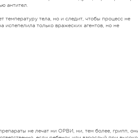
ью антител.
 температуру тела, но и следит, чтобы процесс не
а испепелила только вражеских агентов, но не
параты не лечат ни ОРВИ, ни, тем более, грипп, он
оответственно, если ребенок или взрослый при высок