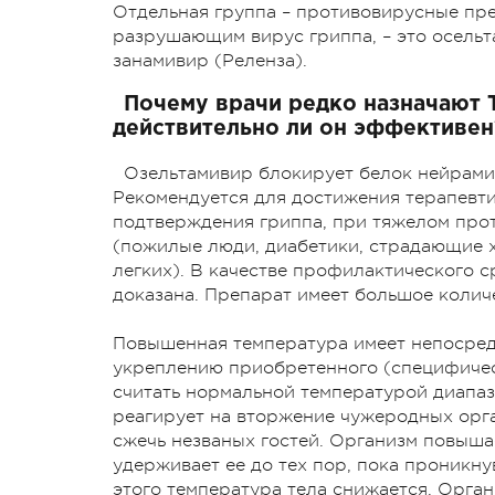
Отдельная группа – противовирусные пре
разрушающим вирус гриппа, – это осель
занамивир (Реленза).
Почему врачи редко назначают 
действительно ли он эффективен
Озельтамивир блокирует белок нейрамин
Рекомендуется для достижения терапевти
подтверждения гриппа, при тяжелом прот
(пожилые люди, диабетики, страдающие х
легких). В качестве профилактического 
доказана. Препарат имеет большое колич
Повышенная температура имеет непосред
укреплению приобретенного (специфичес
считать нормальной температурой диапаз
реагирует на вторжение чужеродных орг
сжечь незваных гостей. Организм повышае
удерживает ее до тех пор, пока проникн
этого температура тела снижается. Орган