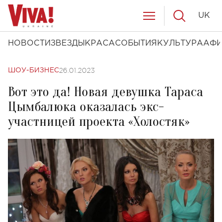
UK
НОВОСТИ
ЗВЕЗДЫ
КРАСА
СОБЫТИЯ
КУЛЬТУРА
АФ
26.01.2023
ШОУ-БИЗНЕС
Вот это да! Новая девушка Тараса
Цымбалюка оказалась экс-
участницей проекта «Холостяк»