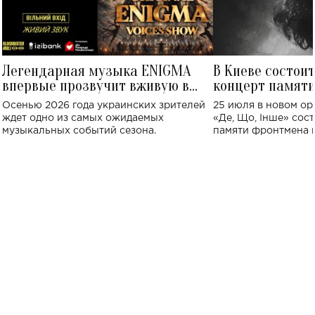
Легендарная музыка ENIGMA
В Киеве состои
впервые прозвучит вживую в
концерт памят
Украине: где состоится концерт
Клименко: более
Осенью 2026 года украинских зрителей
25 июля в новом op
исполнят песн
ждет одно из самых ожидаемых
«Де, Що, Інше» сос
музыкальных событий сезона.
памяти фронтмена
Михаила Клименко. 
особенный музыкал
посвященный артист
стало символом ис
настоящей любви.