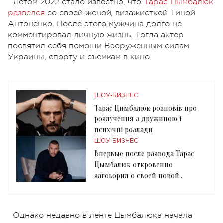
Летом 2022 стало известно, что
Тарас Цымбалюк
развелся
со своей женой, визажисткой Тиной
Антоненко. После этого мужчина долго не
комментировал личную жизнь. Тогда актер
посвятил себя помощи Вооруженным силам
Украины, спорту и съемкам в кино.
ШОУ-БИЗНЕС
Тарас Цимбалюк розповів про
розлучення з дружиною і
психічні розлади
ШОУ-БИЗНЕС
Впервые после развода Тарас
Цымбалюк откровенно
заговорил о своей новой
девушке
Однако недавно в ленте Цымбалюка начала