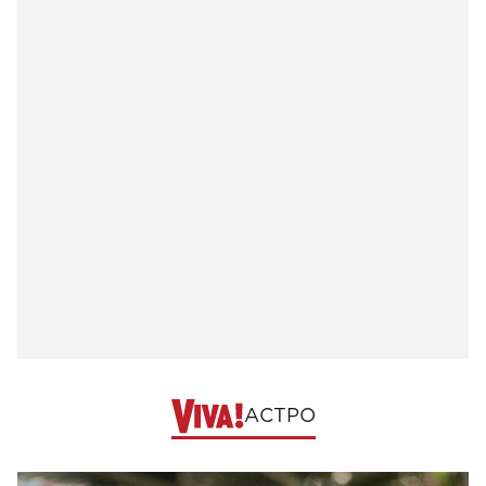
АСТРО