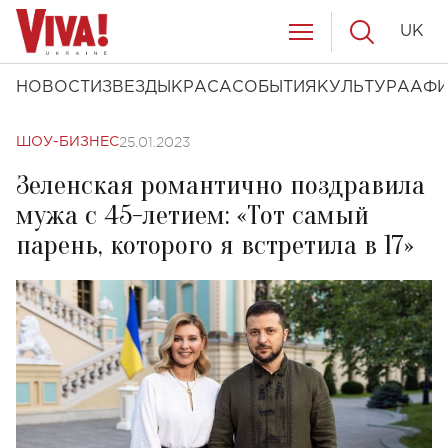
UK
НОВОСТИ
ЗВЕЗДЫ
КРАСА
СОБЫТИЯ
КУЛЬТУРА
АФ
25.01.2023
ШОУ-БИЗНЕС
Зеленская романтично поздравила
мужа с 45-летием: «Тот самый
парень, которого я встретила в 17»