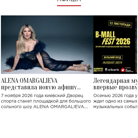
ALENA OMARGALIEVA
Легендарная м
представила новую афишу
впервые прозву
большого концерта во Дворце
Украине: где со
7 ноября 2026 года киевский Дворец
Осенью 2026 года у
спорта
спорта станет площадкой для большого
ждет одно из самы
сольного шоу ALENA OMARGALIEVA.
музыкальных событ
Концерт получил символичное название
«Не пьяная — влюбленная».