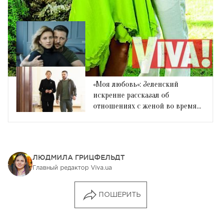
ИНТЕРВЬЮ СО ЗВЕЗДАМИ
Історичні кадри: Олена
Зеленська з чоловіком у
фотосесії Енні Лейбовіц
ШОУ-БИЗНЕС
«Моя любовь»: Зеленский
искренне рассказал об
отношениях с женой во время
войны
ЛЮДМИЛА ГРИЦФЕЛЬДТ
Главный редактор Viva.ua
ПОШЕРИТЬ