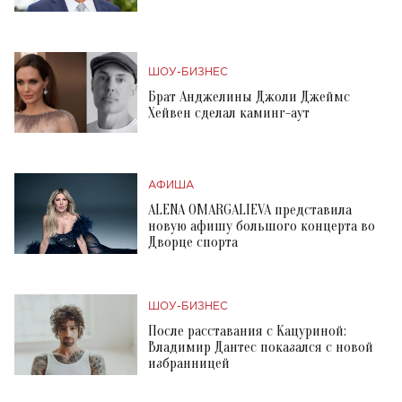
ШОУ-БИЗНЕС
Брат Анджелины Джоли Джеймс
Хейвен сделал каминг-аут
АФИША
ALENA OMARGALIEVA представила
новую афишу большого концерта во
Дворце спорта
ШОУ-БИЗНЕС
После расставания с Кацуриной:
Владимир Дантес показался с новой
избранницей