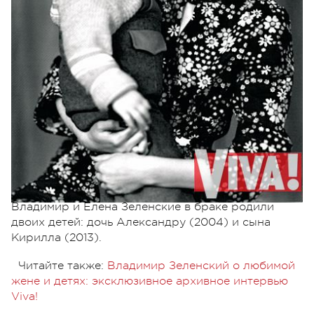
Детское фото Владимира Зеленского с мамой,
Риммой Владимировной. Архив журнала Viva!
Владимир Зеленский и его будущая жена Елена
Кияшко (девичья фамилия Елены Зеленской)
познакомились в юности, их отношения начались
в 1995 году. Пара поженилась в 2003 году.
Владимир и Елена Зеленские в браке родили
двоих детей: дочь Александру (2004) и сына
Кирилла (2013).
Читайте также:
Владимир Зеленский о любимой
жене и детях: эксклюзивное архивное интервью
Viva!