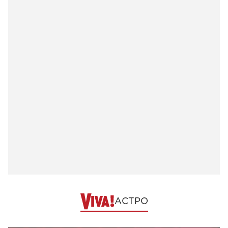
АСТРО