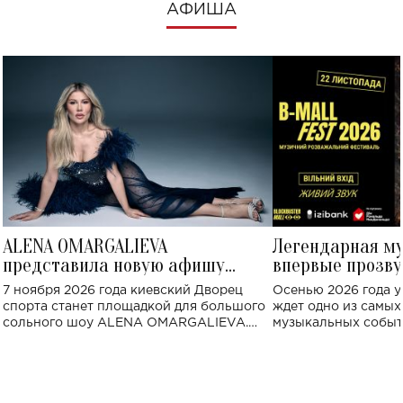
АФИША
ALENA OMARGALIEVA
Легендарная м
представила новую афишу
впервые прозву
большого концерта во Дворце
Украине: где со
7 ноября 2026 года киевский Дворец
Осенью 2026 года у
спорта
спорта станет площадкой для большого
ждет одно из самы
сольного шоу ALENA OMARGALIEVA.
музыкальных событ
Концерт получил символичное название
«Не пьяная — влюбленная».