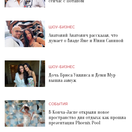
сейчас с Потапом
ШОУ-БИЗНЕС
Анатолий Анатолич рассказал, что
думает о Владе Яме и Юлии Саниной
ШОУ-БИЗНЕС
Дочь Брюса Уиллиса и Деми Мур
вышла замуж
СОБЫТИЯ
В Конча-Заспе открыли новое
пространство для отдыха: как прошла
презентация Phoenix Pool