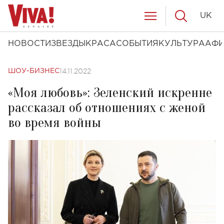
UK
НОВОСТИ
ЗВЕЗДЫ
КРАСА
СОБЫТИЯ
КУЛЬТУРА
АФ
14.11.2022
ШОУ-БИЗНЕС
«Моя любовь»: Зеленский искренне
рассказал об отношениях с женой
во время войны