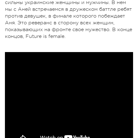
сильны украинские женщины и мужчины. В нем
мы с Аней встречаемся в дружеском баттле ребят
против девушек, в финале которого побеждает
Аня. Это реверанс в сторону всех женщин,
показывающих на фронте свое мужество. В конце
концов, Future is female.