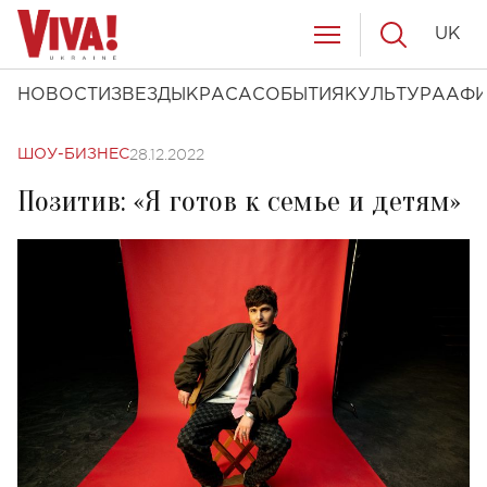
UK
НОВОСТИ
ЗВЕЗДЫ
КРАСА
СОБЫТИЯ
КУЛЬТУРА
АФ
28.12.2022
ШОУ-БИЗНЕС
Позитив: «Я готов к семье и детям»