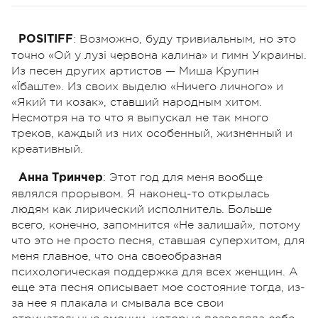
: Возможно, буду тривиальным, но это
POSITIFF
точно «Ой у лузі червона калина» и гимн Украины.
Из песен других артистов — Миша Крупин
«Їбаште». Из своих выделю «Ничего личного» и
«Який ти козак», ставший народным хитом.
Несмотря на то что я выпускал не так много
треков, каждый из них особенный, жизненный и
креативный.
:
Этот год для меня вообще
Анна Тринчер
являлся прорывом. Я наконец-то открылась
людям как лирический исполнитель. Больше
всего, конечно, запомнится «Не залишай», потому
что это не просто песня, ставшая суперхитом, для
меня главное, что она своеобразная
психологическая поддержка для всех женщин. А
еще эта песня описывает мое состояние тогда, из-
за нее я плакала и смывала все свои