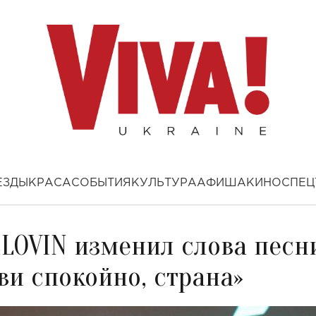
ЕЗДЫ
КРАСА
СОБЫТИЯ
КУЛЬТУРА
АФИША
КИНО
СПЕЦ
ELOVIN изменил слова песн
и спокойно, страна»