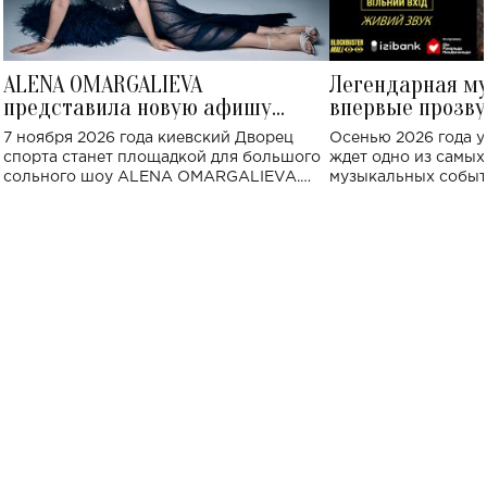
ALENA OMARGALIEVA
Легендарная м
представила новую афишу
впервые прозву
большого концерта во Дворце
Украине: где со
7 ноября 2026 года киевский Дворец
Осенью 2026 года у
спорта
спорта станет площадкой для большого
ждет одно из самы
сольного шоу ALENA OMARGALIEVA.
музыкальных событ
Концерт получил символичное название
«Не пьяная — влюбленная».