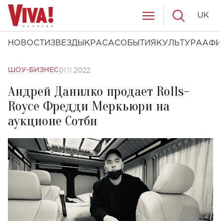
UK
НОВОСТИ
ЗВЕЗДЫ
КРАСА
СОБЫТИЯ
КУЛЬТУРА
АФ
01.11.2022
ШОУ-БИЗНЕС
Андрей Данилко продает Rolls-
Royce Фредди Меркьюри на
аукционе Сотби