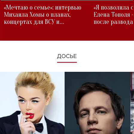
«Мечтаю о семье»: интервью
«Я позволила 
Михаила Хомы о планах,
Елена Тополя 
концертах для ВСУ и
после развода
изменениях во время войны
ДОСЬЕ