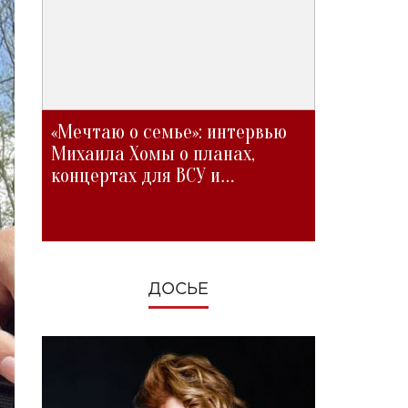
«Мечтаю о семье»: интервью
Михаила Хомы о планах,
концертах для ВСУ и
изменениях во время войны
ДОСЬЕ