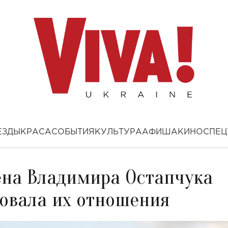
ЕЗДЫ
КРАСА
СОБЫТИЯ
КУЛЬТУРА
АФИША
КИНО
СПЕЦ
на Владимира Остапчука
овала их отношения