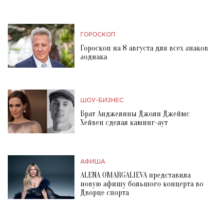
ГОРОСКОП
Гороскоп на 8 августа для всех знаков
зодиака
ШОУ-БИЗНЕС
Брат Анджелины Джоли Джеймс
Хейвен сделал каминг-аут
АФИША
ALENA OMARGALIEVA представила
новую афишу большого концерта во
Дворце спорта