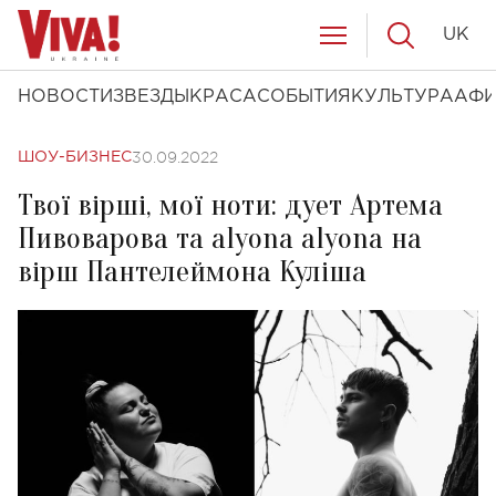
UK
НОВОСТИ
ЗВЕЗДЫ
КРАСА
СОБЫТИЯ
КУЛЬТУРА
АФ
30.09.2022
ШОУ-БИЗНЕС
Твої вірші, мої ноти: дует Артема
Пивоварова та alyona alyona на
вірш Пантелеймона Куліша