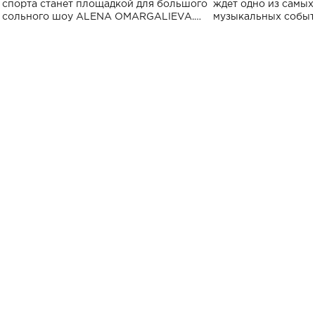
спорта
спорта станет площадкой для большого
ждет одно из самы
сольного шоу ALENA OMARGALIEVA.
музыкальных событ
Концерт получил символичное название
«Не пьяная — влюбленная».