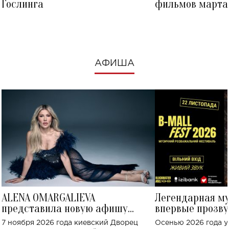
Гослинга
фильмов марта 
посмотреть в к
АФИША
ALENA OMARGALIEVA
Легендарная м
представила новую афишу
впервые прозву
большого концерта во Дворце
Украине: где со
7 ноября 2026 года киевский Дворец
Осенью 2026 года у