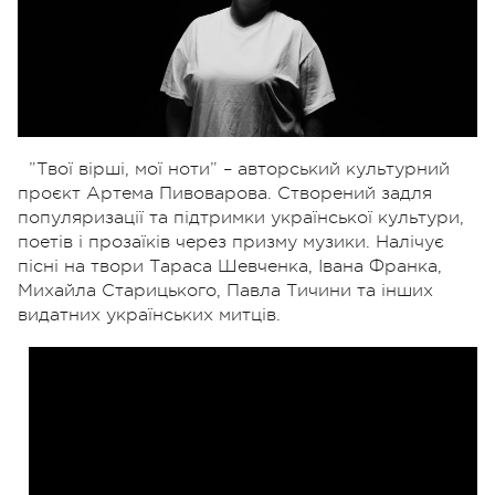
”Твої вірші, мої ноти” – авторський культурний
проєкт Артема Пивоварова. Створений задля
популяризації та підтримки української культури,
поетів і прозаїків через призму музики. Налічує
пісні на твори Тараса Шевченка, Івана Франка,
Михайла Старицького, Павла Тичини та інших
видатних українських митців.