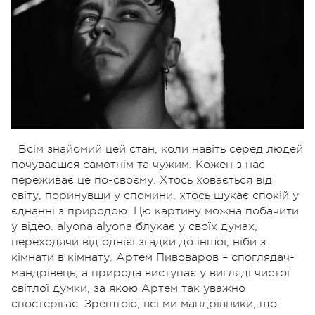
Всім знайомий цей стан, коли навіть серед людей
почуваєшся самотнім та чужим. Кожен з нас
переживає це по-своєму. Хтось ховається від
світу, поринувши у спомини, хтось шукає спокій у
єднанні з природою. Цю картину можна побачити
у відео. alyona alyona блукає у своїх думах,
переходячи від однієї згадки до іншої, ніби з
кімнати в кімнату. Артем Пивоваров – споглядач-
мандрівець, а природа виступає у вигляді чистої
світлої думки, за якою Артем так уважно
спостерігає. Зрештою, всі ми мандрівники, що