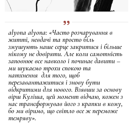
alyona alyona: «Часто розчарування в
житті, невдачі та просто біль
змушують наше серце закритися і більше
нікому не довіряти. Але коли самотність
заповнює все навколо і починає давити –
ми шукаємо трохи спокою та
натхнення
для того, щоб
перезавантажитися і знову бути
відкритими для нового. Взявши за основу
вірш Куліша, цей момент відчаю, кожен з
нас трансформував його з крапки в кому,
бо ми віримо, що світло все ж переможе
темряву».