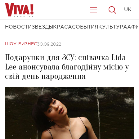
UK
НОВОСТИ
ЗВЕЗДЫ
КРАСА
СОБЫТИЯ
КУЛЬТУРА
АФ
30.09.2022
ШОУ-БИЗНЕС
Подарунки для ЗСУ: співачка Lida
Lee анонсувала благодійну місію у
свій день народження