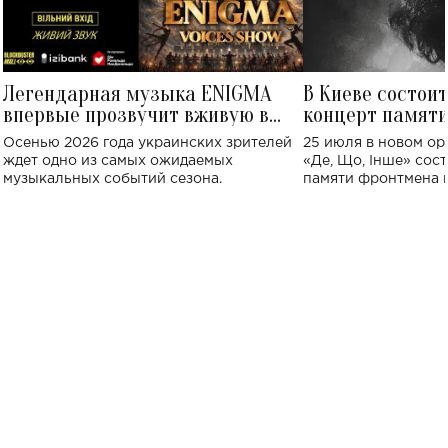
Легендарная музыка ENIGMA
В Киеве состои
впервые прозвучит вживую в
концерт памят
Украине: где состоится концерт
Клименко: более
Осенью 2026 года украинских зрителей
25 июля в новом op
исполнят песн
ждет одно из самых ожидаемых
«Де, Що, Інше» сос
музыкальных событий сезона.
памяти фронтмена
Михаила Клименко. 
особенный музыкал
посвященный артист
стало символом ис
настоящей любви.