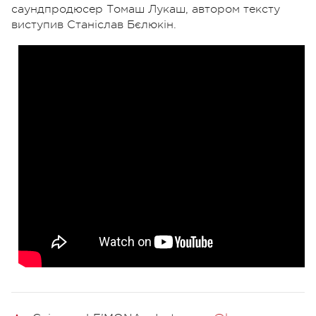
саундпродюсер Томаш Лукаш,
автором тексту
виступив Станіслав Бєлюкін.