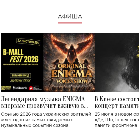
АФИША
Легендарная музыка ENIGMA
В Киеве состои
впервые прозвучит вживую в
концерт памят
Украине: где состоится концерт
Клименко: более
Осенью 2026 года украинских зрителей
25 июля в новом op
исполнят песн
ждет одно из самых ожидаемых
«Де, Що, Інше» сос
музыкальных событий сезона.
памяти фронтмена
Михаила Клименко. 
особенный музыкал