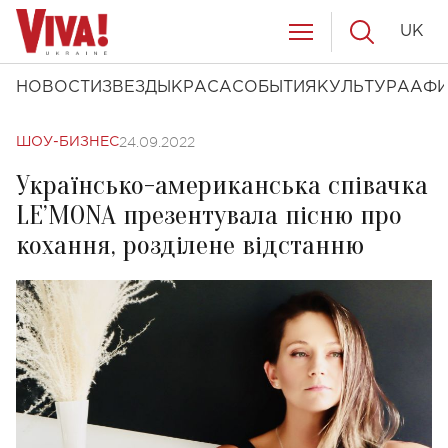
UK
НОВОСТИ
ЗВЕЗДЫ
КРАСА
СОБЫТИЯ
КУЛЬТУРА
АФ
24.09.2022
ШОУ-БИЗНЕС
Українсько-американська співачка
LE’MONA презентувала пісню про
кохання, розділене відстанню