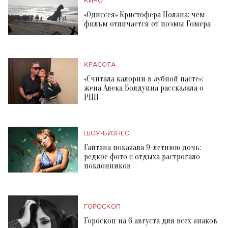
КИНО
«Одиссея» Кристофера Нолана: чем
фильм отличается от поэмы Гомера
КРАСОТА
«Считала калории в зубной пасте»:
жена Алека Болдуина рассказала о
РПП
ШОУ-БИЗНЕС
Гайтана показала 9-летнюю дочь:
редкое фото с отдыха растрогало
поклонников
ГОРОСКОП
Гороскоп на 6 августа для всех знаков