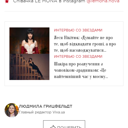
Співачка LE’MONA в Instagram
@lemona.nova
ИНТЕРВЬЮ СО ЗВЕЗДАМИ
Леся Нікітюк: «Думайте не про
те, щоб відкладати гроші, а про
те, щоб насолоджуватися
миттю»
ИНТЕРВЬЮ СО ЗВЕЗДАМИ
Шакіра про розлучення з
чоловіком-зрадником: «Це
найтемніший час у моєму
житті»
ЛЮДМИЛА ГРИЦФЕЛЬДТ
Главный редактор Viva.ua
ПОШЕРИТЬ