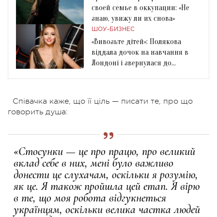
своей семье в оккупации: «Не
знаю, увижу ли их снова»
ШОУ-БИЗНЕС
«Вивозьте дітей»: Полякова
віддала дочок на навчання в
Лондоні і звернулася до
українок
Співачка каже, що її ціль — писати те, про що
говорить душа:
«Стосунки — це про працю, про великий
вклад себе в них, мені було важливо
донести це слухачам, оскільки я розумію,
як це. Я також пройшла цей етап. Я вірю
в те, що моя робота відгукнеться
українцям, оскільки велика частка людей