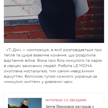
«Ті Дні» — композиція, в якій розповідається про
тепле та щире взаємне кохання, що розділила
відстанню війна. Вона про біль минулого та надію
в серцях закоханих людей. Робота LE’MONA
охоплена ностальгією, тим самим невід’ємним
відчуттям, болісною тугою кожного українця за
«минулим життям» у довоєнні часи.
ИНТЕРВЬЮ СО ЗВЕЗДАМИ
Артем Пивоваров рассказал о