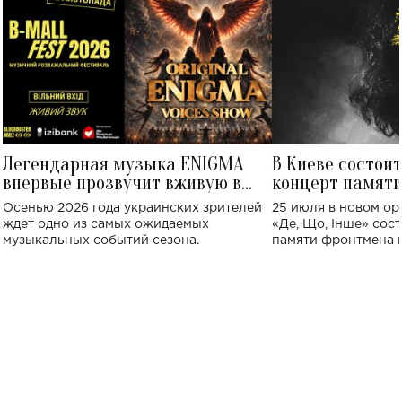
Легендарная музыка ENIGMA
В Киеве состои
впервые прозвучит вживую в
концерт памят
Украине: где состоится концерт
Клименко: более
Осенью 2026 года украинских зрителей
25 июля в новом op
исполнят песн
ждет одно из самых ожидаемых
«Де, Що, Інше» сос
музыкальных событий сезона.
памяти фронтмена
Михаила Клименко. 
особенный музыкал
посвященный артист
стало символом ис
настоящей любви.