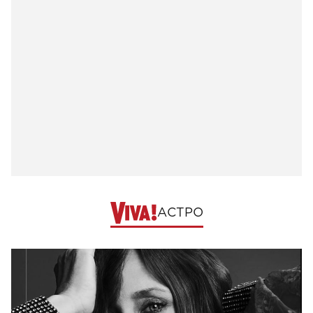
АСТРО