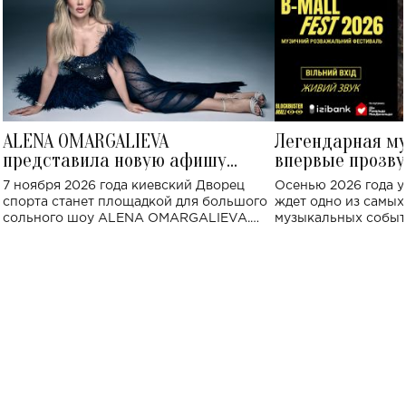
ALENA OMARGALIEVA
Легендарная м
представила новую афишу
впервые прозву
большого концерта во Дворце
Украине: где со
7 ноября 2026 года киевский Дворец
Осенью 2026 года у
спорта
спорта станет площадкой для большого
ждет одно из самы
сольного шоу ALENA OMARGALIEVA.
музыкальных событ
Концерт получил символичное название
«Не пьяная — влюбленная».