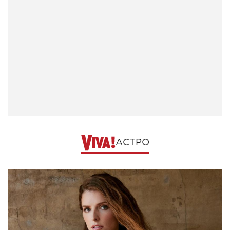
АСТРО