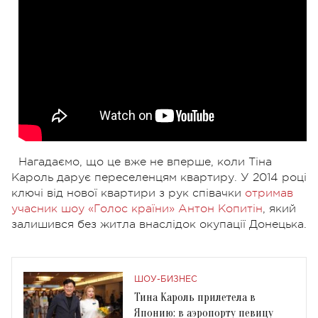
Нагадаємо, що це вже не вперше, коли Тіна
Кароль дарує переселенцям квартиру. У 2014 році
ключі від нової квартири з рук співачки
отримав
учасник шоу «Голос країни» Антон Копитін
, який
залишився без житла внаслідок окупації Донецька.
ШОУ-БИЗНЕС
Тина Кароль прилетела в
Японию: в аэропорту певицу