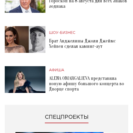
Гороскоп на 8 августа для всех знаков
зодиака
ШОУ-БИЗНЕС
Брат Анджелины Джоли Джеймс
Хейвен сделал каминг-аут
АФИША
ALENA OMARGALIEVA представила
новую афишу большого концерта во
Дворце спорта
СПЕЦПРОЕКТЫ