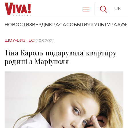
UK
НОВОСТИ
ЗВЕЗДЫ
КРАСА
СОБЫТИЯ
КУЛЬТУРА
АФ
12.08.2022
ШОУ-БИЗНЕС
Тіна Кароль подарувала квартиру
родині з Маріуполя