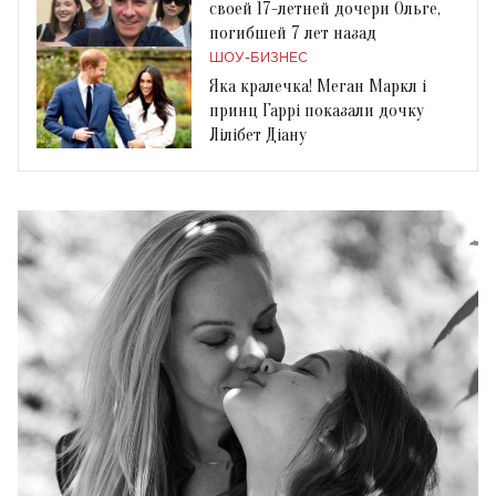
своей 17-летней дочери Ольге,
погибшей 7 лет назад
ШОУ-БИЗНЕС
Яка кралечка! Меган Маркл і
принц Гаррі показали дочку
Лілібет Діану