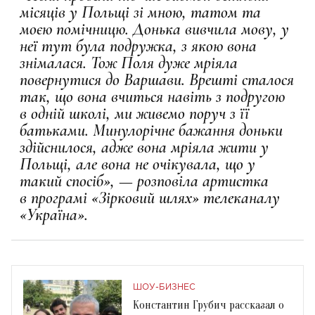
місяців у Польщі зі мною, татом та
моєю помічницю. Донька вивчила мову, у
неї тут була подружка, з якою вона
знімалася. Тож Поля дуже мріяла
повернутися до Варшави. Врешті сталося
так, що вона вчиться навіть з подругою
в одній школі, ми живемо поруч з її
батьками. Минулорічне бажання доньки
здійснилося, адже вона мріяла жити у
Польщі, але вона не очікувала, що у
такий спосіб», — розповіла артистка
в
програмі «Зірковий шлях» телеканалу
«Україна».
ШОУ-БИЗНЕС
Константин Грубич рассказал о