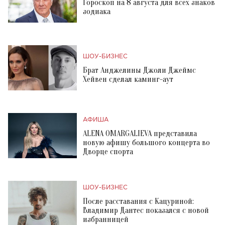
Гороскоп на 8 августа для всех знаков
зодиака
ШОУ-БИЗНЕС
Брат Анджелины Джоли Джеймс
Хейвен сделал каминг-аут
АФИША
ALENA OMARGALIEVA представила
новую афишу большого концерта во
Дворце спорта
ШОУ-БИЗНЕС
После расставания с Кацуриной:
Владимир Дантес показался с новой
избранницей