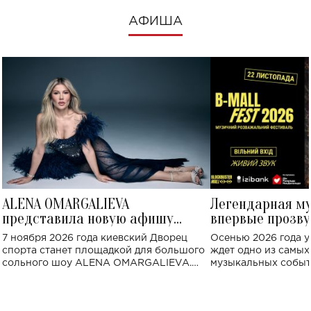
АФИША
ALENA OMARGALIEVA
Легендарная м
представила новую афишу
впервые прозву
большого концерта во Дворце
Украине: где со
7 ноября 2026 года киевский Дворец
Осенью 2026 года у
спорта
спорта станет площадкой для большого
ждет одно из самы
сольного шоу ALENA OMARGALIEVA.
музыкальных событ
Концерт получил символичное название
«Не пьяная — влюбленная».