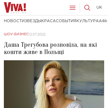
UK
НОВОСТИ
ЗВЕЗДЫ
КРАСА
СОБЫТИЯ
КУЛЬТУРА
АФ
12.07.2022
ШОУ-БИЗНЕС
Даша Трегубова розповіла, на які
кошти живе в Польщі