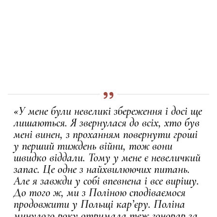
«У мене були невеликі збереження і досі ще
лишаються. Я звернулася до всіх, хто був
мені винен, з проханням повернути гроші
у перший тиждень війни, тож вони
швидко віддали. Тому у мене є невеличкий
запас. Це одне з найхвилюючих питань.
Але я завжди у собі впевнена і все вирішу.
До того ж, ми з Поліною сподіваємося
продовжити у Польщі кар’єру. Поліна
минулого року отримала теж гонорар за