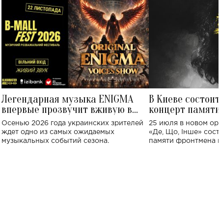
Легендарная музыка ENIGMA
В Киеве состои
впервые прозвучит вживую в
концерт памят
Украине: где состоится концерт
Клименко: более
Осенью 2026 года украинских зрителей
25 июля в новом op
исполнят песн
ждет одно из самых ожидаемых
«Де, Що, Інше» сос
музыкальных событий сезона.
памяти фронтмена
Михаила Клименко. 
особенный музыкал
посвященный артист
стало символом ис
настоящей любви.