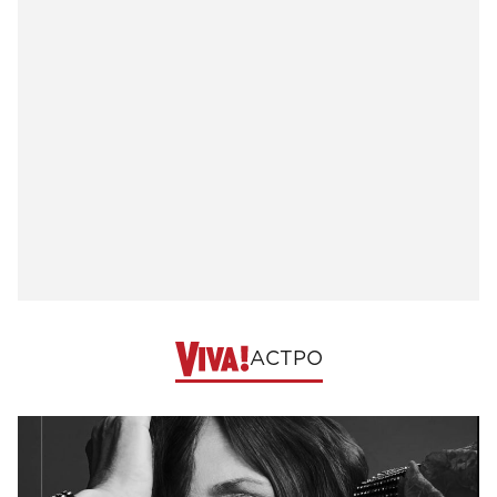
АСТРО