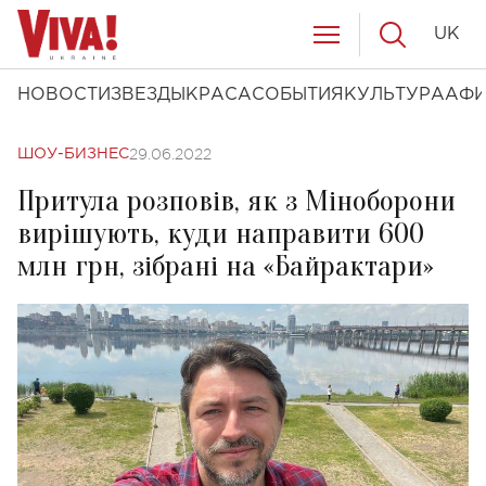
UK
НОВОСТИ
ЗВЕЗДЫ
КРАСА
СОБЫТИЯ
КУЛЬТУРА
АФ
29.06.2022
ШОУ-БИЗНЕС
Притула розповів, як з Міноборони
вирішують, куди направити 600
млн грн, зібрані на «Байрактари»