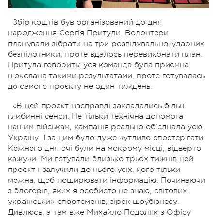
Збір коштів був організований до дня
народження Сергія Притули. Волонтери
планували зібрати на три розвідувально-ударних
безпілотники, проте вдалось перевиконати план.
Притула говорить: уся команда була приємна
шокована такими результатами, проте готувалась
до самого проєкту не один тиждень.
«В цей проєкт насправді закладались більш
глибинні сенси. Не тільки технічна допомога
нашим військам, кампанія реально об’єднала усю
Україну. І за цим було дуже чутливо спостерігати.
Кожного дня очі були на мокрому місці, відверто
кажучи. Ми готували близько трьох тижнів цей
проєкт і залучили до нього усіх, кого тільки
можна, щоб поширювати інформацію. Починаючи
з блогерів, яких я особисто не знаю, світових
українських спортсменів, зірок шоубізнесу.
Дивлюсь, а там вже Михайло Подоляк з Офісу