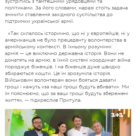
зустрітись з тамтешніми урядовцями та
політиками. За його словами, наразі стоїть задача
змінити ставлення західного суспільства до
підтримки української армії.
«Так склалось історично, що ні у європейців, ні у
американців не було прецеденту волонтерства в
армійському контексті. В їхньому розумінні
армія — це виключно державна історія. Вони не
донатять на армію, в їхній системі координат війна
породжує біженців. І на біженців дуже швидко
збираються кошти. Це їм зрозуміла історія.
Військовим волонтерам вони бояться давати
гроші і кажуть «за наші гроші будуть вбивати». Ми
їм пояснюємо, що за ваші гроші будуть збережені
життя», — підкреслив Притула.