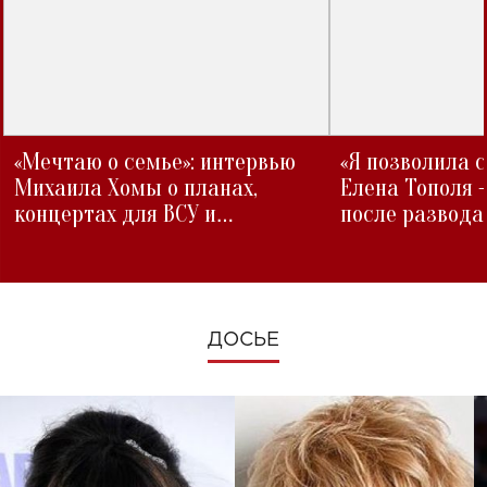
«Мечтаю о семье»: интервью
«Я позволила 
Михаила Хомы о планах,
Елена Тополя 
концертах для ВСУ и
после развода
изменениях во время войны
ДОСЬЕ