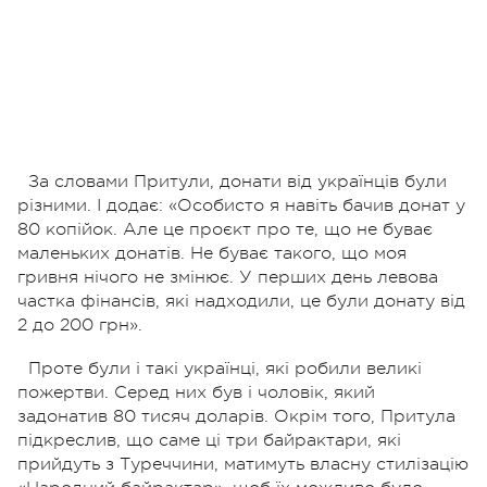
За словами Притули, донати від українців були
різними. І додає: «Особисто я навіть бачив донат у
80 копійок. Але це проєкт про те, що не буває
маленьких донатів. Не буває такого, що моя
гривня нічого не змінює. У перших день левова
частка фінансів, які надходили, це були донату від
2 до 200 грн».
Проте були і такі українці, які робили великі
пожертви. Серед них був і чоловік, який
задонатив 80 тисяч доларів. Окрім того, Притула
підкреслив, що саме ці три байрактари, які
прийдуть з Туреччини, матимуть власну стилізацію