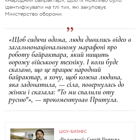
«Народний байрактар», щоб їх можливо було
ідентифікувати на тлі тих, які закуповує
Міністерство оборони.
«Щоб сидячи вдома, люди дивились відео в
загальнонаціональному марафоні про
роботу байрактара, який нищить
ворожу військову техніку. І коли буде
сказано, що це працює народний
байрактар, я хочу, щоб кожна людина,
яка задонатила, — сіла, повернулась до
жінки і сказала: "То ми спалили оту
русню"», — прокоментував Притула.
ШОУ-БИЗНЕС
«Це космос!»: Сергій Притула