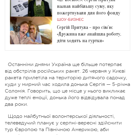
назвав найбільшу суму, яку
пожертвували для його фонду
ШОУ-БИЗНЕС
Сергій Притула – про сім’ю:
«Дружина вже знайшла роботу,
діти ходять на гуртки»
Останніми днями Україна ще більше потерпає
від обстрілів російських ракет. 26 червня у Києві
ракета прилетіла на територію дитячого садочку,
куди у мирний час ходила донька Сергія — 5-річна
Соломія. Говорить, що це місце у нього викликає
дуже теплі емоції, донька його відвідувала понад
два роки.
Щодо майбутньої волонтерської діяльності,
телеведучий планує у серпні-вересні здійснити
тур Європою та Північною Америкою, аби