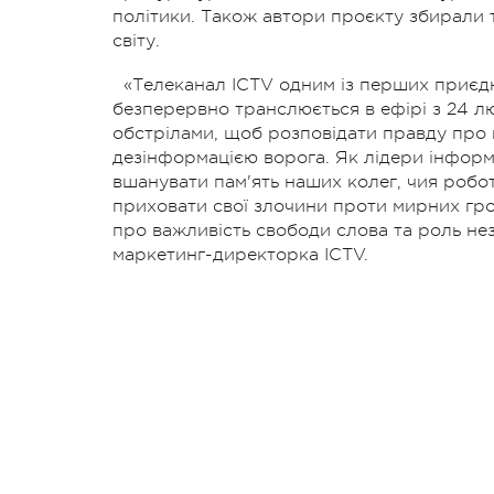
політики. Також автори проєкту збирали т
світу.
«Телеканал ICTV одним із перших приєд
безперервно транслюється в ефірі з 24 л
обстрілами, щоб розповідати правду про 
дезінформацією ворога. Як лідери інформ
вшанувати пам'ять наших колег, чия робо
приховати свої злочини проти мирних гро
про важливість свободи слова та роль не
маркетинг-директорка ICTV.