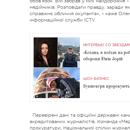
обов’язок. Він забрав у них найдорожче –
медійників. Розповідати правду, заради я
справжнє обличчя окупанта», – каже Олен
інформаційної служби ICTV.
ИНТЕРВЬЮ СО ЗВЕЗДАМ
«Кохана, я поїхав на ро
оборони Юлія Зорій
ШОУ-БИЗНЕС
Букмекери пророкують 
Перевірені дані та офіційні державні к
акредитованих журналістів. Команда «Мед
прокуратури, Національної спілки журналі