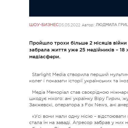
05.05.2022
Автор:
ШОУ-БИЗНЕС
ЛЮДМИЛА ГРИ
Пройшло трохи більше 2 місяців війни 
забрала життя уже 25 медійників – 18 
медіасфери.
Starlight Media створила перший мульт
колег і показати історії українських та ін
Медіа Меморіал став своєрідною міжнарод
шкодує нікого: ані українку Віру Гирич, ж
Закжевскі, оператора з Fox News, ані ам
«Усі вони мали одну місію – відстоювати
стала їм на заваді. Агресор забрав у них