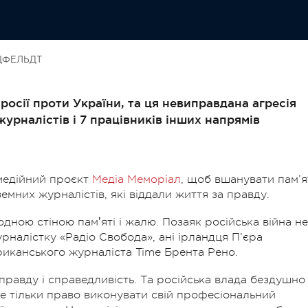
ЦФЕЛЬДТ
росії проти України, та ця невиправдана агресія
журналістів і 7 працівників інших напрямів
имедійний проєкт
Медіа Меморіал
, щоб вшанувати пам’я
оземних журналістів, які віддали життя за правду.
ною стіною памʼяті і жалю. Позаяк російська війна не
урналістку «Радіо Свобода», ані ірландця П’єра
ериканського журналіста Time Брента Рено.
 правду і справедливість. Та російська влада бездушно
 не тільки право виконувати свій професіональний