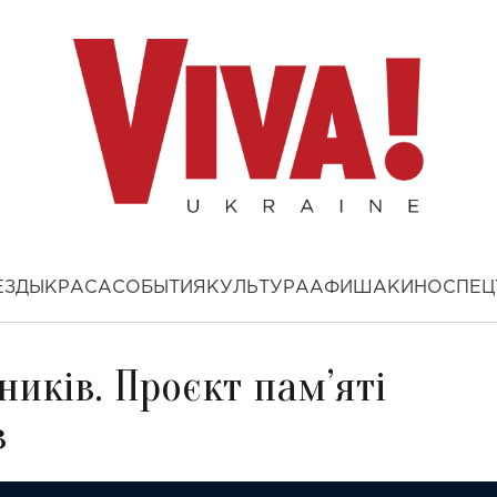
ЕЗДЫ
КРАСА
СОБЫТИЯ
КУЛЬТУРА
АФИША
КИНО
СПЕЦ
ників. Проєкт пам’яті
в