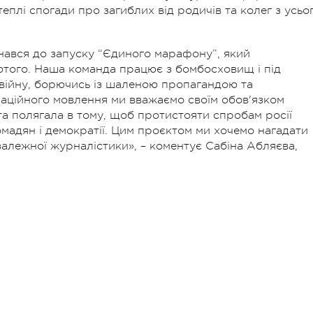
еплі спогади про загиблих від родичів та колег з усьо
нався до запуску “Єдиного марафону”, який
ютого. Наша команда працює з бомбосховищ і під
війну, борючись із шаленою пропагандою та
аційного мовлення ми вважаємо своїм обов'язком
та полягала в тому, щоб протистояти спробам росії
мадян і демократії. Цим проєктом ми хочемо нагадати
залежної журналістики», – коментує Сабіна Абляєва,