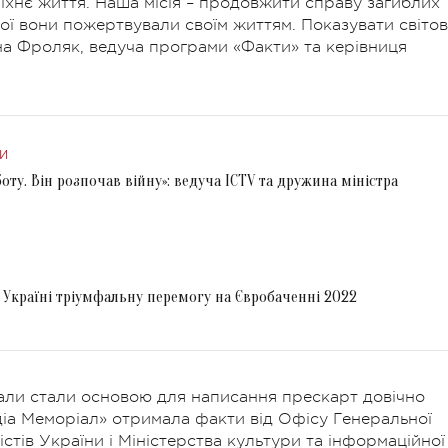
 їхнє життя. Наша місія – продовжити справу загиблих
кої вони пожертвували своїм життям. Показувати світов
а Фроляк, ведуча програми «Факти» та керівниця
И
боту. Він розпочав війну»: ведуча ICTV та дружина міністра
Україні тріумфальну перемогу на Євробаченні 2022
анали стали основою для написання прескарт довічно
іа Меморіал» отримала факти від Офісу Генеральної
стів України і Міністерства культури та інформаційної