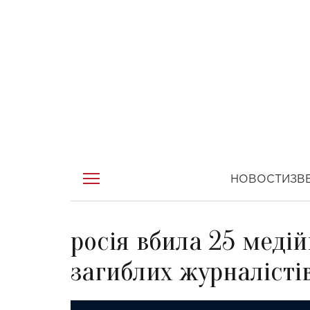
НОВОСТИ
ЗВ
росія вбила 25 медій
загиблих журналісті