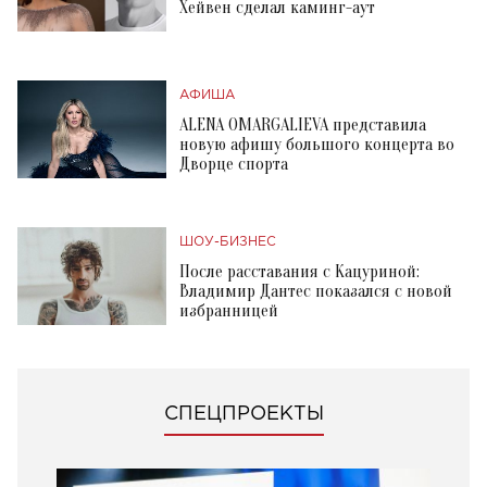
Хейвен сделал каминг-аут
АФИША
ALENA OMARGALIEVA представила
новую афишу большого концерта во
Дворце спорта
ШОУ-БИЗНЕС
После расставания с Кацуриной:
Владимир Дантес показался с новой
избранницей
СПЕЦПРОЕКТЫ