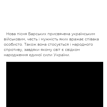
Нова пісня Барських присвячена українським
військовим, честь і мужність яких вражає співака
особисто. Також вона стосується і народного
спротиву, завдяки якому світ є свідком
народження єдиної сили України.