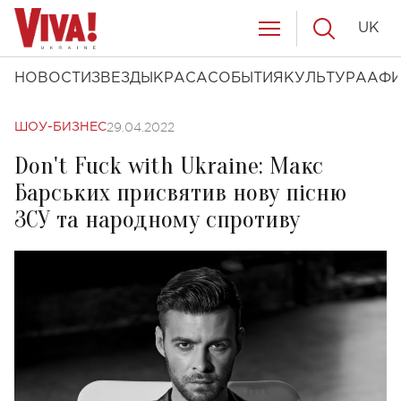
UK
НОВОСТИ
ЗВЕЗДЫ
КРАСА
СОБЫТИЯ
КУЛЬТУРА
АФ
29.04.2022
ШОУ-БИЗНЕС
Don't Fuck with Ukraine: Макс
Барських присвятив нову пісню
ЗСУ та народному спротиву