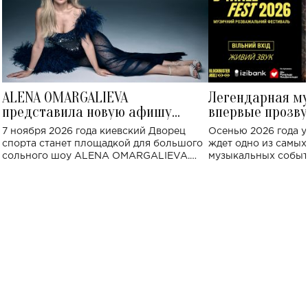
ALENA OMARGALIEVA
Легендарная м
представила новую афишу
впервые прозву
большого концерта во Дворце
Украине: где со
7 ноября 2026 года киевский Дворец
Осенью 2026 года у
спорта
спорта станет площадкой для большого
ждет одно из самы
сольного шоу ALENA OMARGALIEVA.
музыкальных событ
Концерт получил символичное название
«Не пьяная — влюбленная».