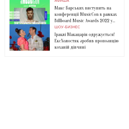
АФИША
Макс Барських виступить на
конференції MusicCon в рамках
Billboard Music Awards 2022 у
Лас-Вегасі
ШОУ-БИЗНЕС
Іраклі Макацарія одружується!
ЕксХолостяк зробив пропозицію
коханій дівчині