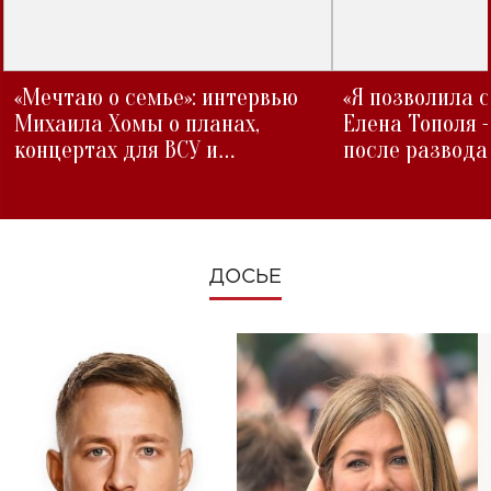
«Мечтаю о семье»: интервью
«Я позволила 
Михаила Хомы о планах,
Елена Тополя 
концертах для ВСУ и
после развода
изменениях во время войны
ДОСЬЕ