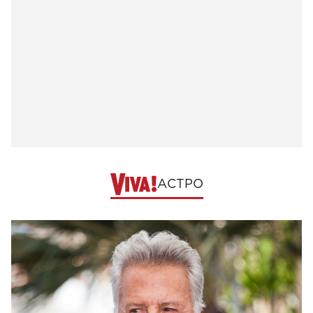
АСТРО