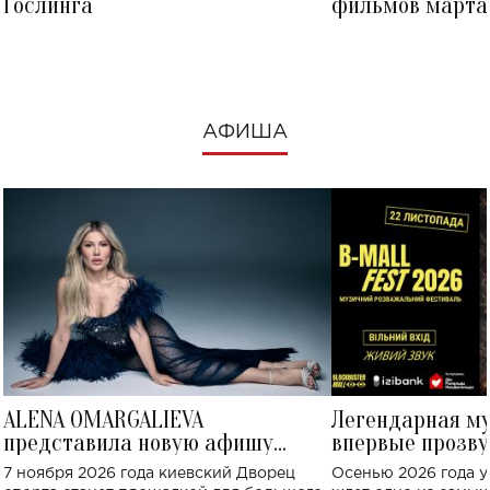
Гослинга
фильмов марта 
посмотреть в к
АФИША
ALENA OMARGALIEVA
Легендарная м
представила новую афишу
впервые прозву
большого концерта во Дворце
Украине: где со
7 ноября 2026 года киевский Дворец
Осенью 2026 года у
спорта