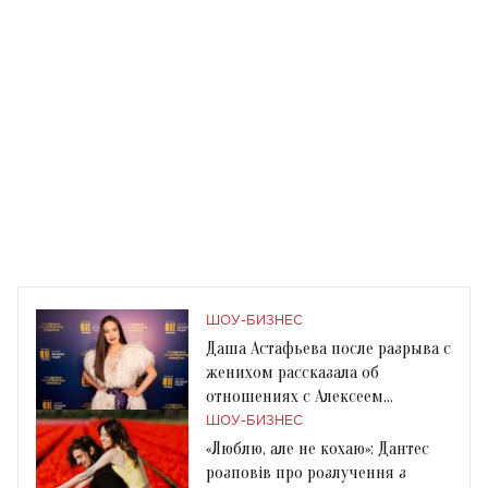
ШОУ-БИЗНЕС
Даша Астафьева после разрыва с
женихом рассказала об
отношениях с Алексеем
Дурневым
ШОУ-БИЗНЕС
«Люблю, але не кохаю»: Дантес
розповів про розлучення з