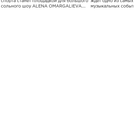
спорта станет площадкой для большого
ждет одно из самы
сольного шоу ALENA OMARGALIEVA.
музыкальных событ
Концерт получил символичное название
«Не пьяная — влюбленная».