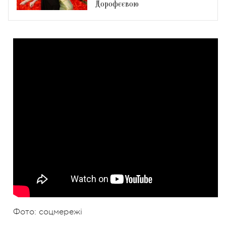
Дорофєєвою
Фото: соцмережі