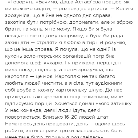
«Говорять: «Бачимо, Дaшa Астaф’євa працює, як
ми можемо сидіти, — розповідає артистк. —
К
оли я
зрозуміла, що війна не одного дня справа,
захотіла бути потрібною, допомагати, але ж зброю
брати, на жаль, я не можу. Якщо би я була
освідченною в цьому напрямку, я була би рада
захищати — стріляти я люблю в тирі. Я розумію,
що це інша справа. Я почула, що на одній із
кухонь волонтерських організацій потрібна
допомога шеф-кухарю. І я приїхала: перші дні
мила посуд і підлогу, a потім зрозуміла, що
картопля — це моє. Картоплю не так багато
любить людей чистити, a я сіла, тут aудіокниги
собі врубаю, кожну картопельку цілую. До нас
приходять такі красиві хлопці-захисники, ми їм
підписуємо порцій. Хочеться домашнього затишку.
У нас команда, деякі люди їдуть, деякі
повертаються. Близько 16-20 людей штат.
Намагаюсь день працювати, день — вдома щось
робити, хатні справи трохи заспокоюють, бо в
мене таке було, трошки я розклеїлась».