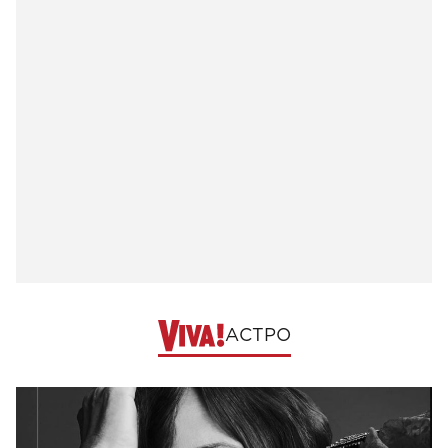
АСТРО