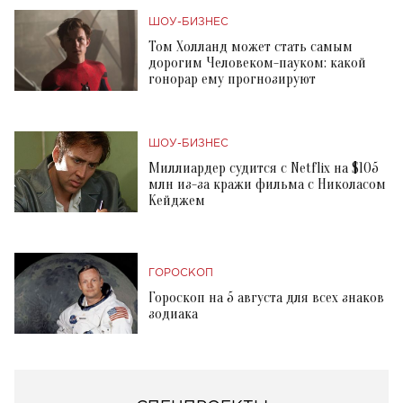
ШОУ-БИЗНЕС
Том Холланд может стать самым
дорогим Человеком-пауком: какой
гонорар ему прогнозируют
ШОУ-БИЗНЕС
Миллиардер судится с Netflix на $105
млн из-за кражи фильма с Николасом
Кейджем
ГОРОСКОП
Гороскоп на 5 августа для всех знаков
зодиака