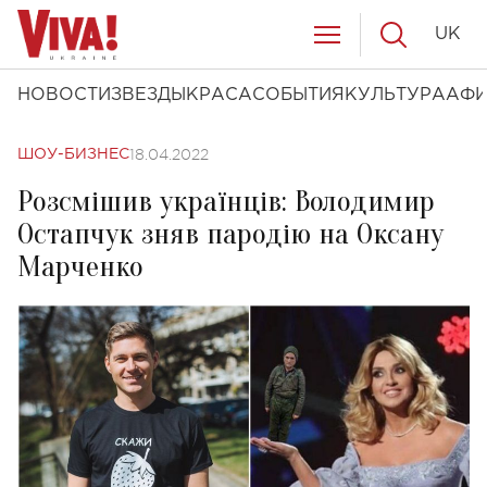
UK
НОВОСТИ
ЗВЕЗДЫ
КРАСА
СОБЫТИЯ
КУЛЬТУРА
АФ
18.04.2022
ШОУ-БИЗНЕС
Розсмішив українців: Володимир
Остапчук зняв пародію на Оксану
Марченко