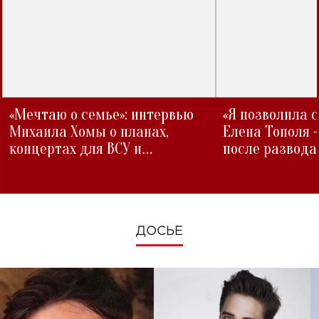
«Мечтаю о семье»: интервью
«Я позволила 
Михаила Хомы о планах,
Елена Тополя 
концертах для ВСУ и
после развода
изменениях во время войны
ДОСЬЕ