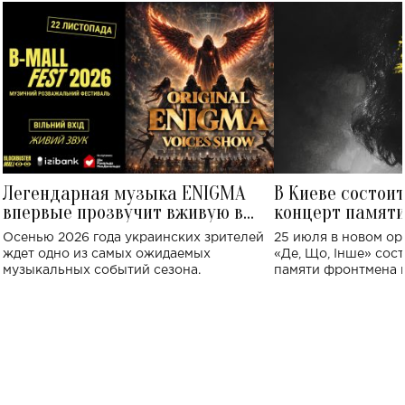
Легендарная музыка ENIGMA
В Киеве состои
впервые прозвучит вживую в
концерт памят
Украине: где состоится концерт
Клименко: более
Осенью 2026 года украинских зрителей
25 июля в новом op
исполнят песн
ждет одно из самых ожидаемых
«Де, Що, Інше» сос
музыкальных событий сезона.
памяти фронтмена
Михаила Клименко. 
особенный музыкал
посвященный артист
стало символом ис
настоящей любви.