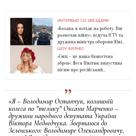
ИНТЕРВЬЮ СО ЗВЕЗДАМИ
«Кохана, я поїхав на роботу. Він
розпочав війну»: ведуча ICTV та
дружина міністра оборони Юлія
Зорій
ШОУ-БИЗНЕС
«Сміх – це наша біологічна
зброя»: Леся Нікітюк випустила
пісню про російський
військовий корабель
«Я – Володимир Остапчук, колишній
колега по "телику" Оксани Марченко –
дружини народного депутата України
Віктора Медведчука. Звертаюся до
Зеленського: Володимире Олександровичу,