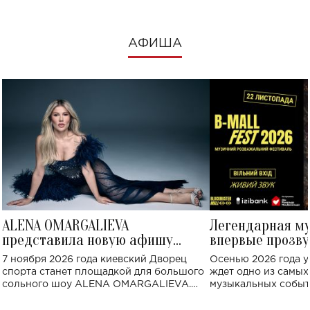
АФИША
ALENA OMARGALIEVA
Легендарная м
представила новую афишу
впервые прозву
большого концерта во Дворце
Украине: где со
7 ноября 2026 года киевский Дворец
Осенью 2026 года у
спорта
спорта станет площадкой для большого
ждет одно из самы
сольного шоу ALENA OMARGALIEVA.
музыкальных событ
Концерт получил символичное название
«Не пьяная — влюбленная».