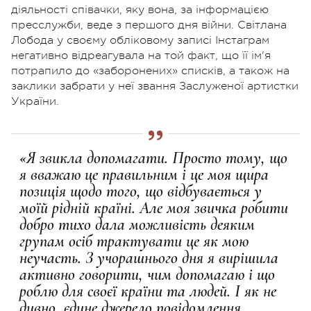
діяльності співачки, яку вона, за інформацією
пресслужби, веде з першого дня війни. Світлана
Лобода у своєму обліковому записі Інстаграм
негативно відреагувала на той факт, що її ім'я
потрапило до «заборонених» списків, а також на
заклики забрати у неї звання Заслуженої артистки
України.
«Я звикла допомагати. Просто тому, що
я вважаю це правильним і це моя щира
позиція щодо того, що відбувається у
моїй рідній країні. Але моя звичка робити
добро тихо дала можливість деяким
групам осіб трактувати це як мою
неучасть. З учорашнього дня я вирішила
активно говорити, чим допомагаю і що
роблю для своєї країни та людей. І як не
дивно, єдине джерело повідомлення