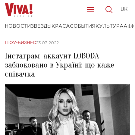
UK
НОВОСТИ
ЗВЕЗДЫ
КРАСА
СОБЫТИЯ
КУЛЬТУРА
АФ
23.03.2022
ШОУ-БИЗНЕС
Інстаграм-аккаунт LOBODA
заблоковано в Україні: що каже
співачка