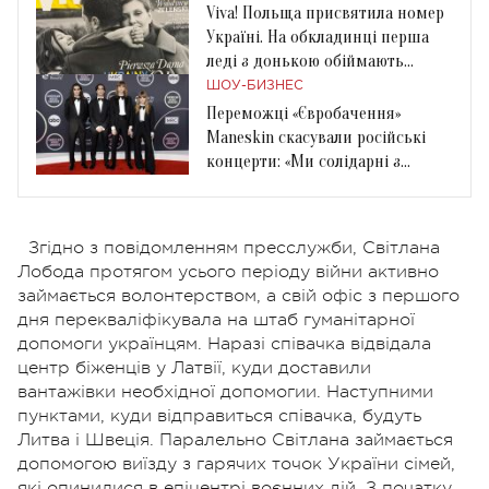
Viva! Польща присвятила номер
Україні. На обкладинці перша
леді з донькою обіймають
президента
ШОУ-БИЗНЕС
Переможці «Євробачення»
Maneskin скасували російські
концерти: «Ми солідарні з
українським народом»
Згідно з повідомленням пресслужби, Світлана
Лобода протягом усього періоду війни активно
займається волонтерством, а свій офіс з першого
дня перекваліфікувала на штаб гуманітарної
допомоги українцям. Наразі співачка відвідала
центр біженців у Латвії, куди доставили
вантажівки необхідної допомогии. Наступними
пунктами, куди відправиться співачка, будуть
Литва і Швеція. Паралельно Світлана займається
допомогою виїзду з гарячих точок України сімей,
які опинилися в епіцентрі воєнних дій. З початку