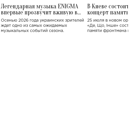
Легендарная музыка ENIGMA
В Киеве состои
впервые прозвучит вживую в
концерт памят
Украине: где состоится концерт
Клименко: более
Осенью 2026 года украинских зрителей
25 июля в новом op
исполнят песн
ждет одно из самых ожидаемых
«Де, Що, Інше» сос
музыкальных событий сезона.
памяти фронтмена
Михаила Клименко. 
особенный музыкал
посвященный артист
стало символом ис
настоящей любви.