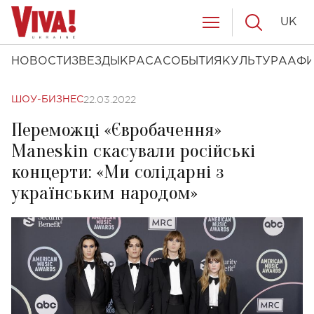
UK
НОВОСТИ
ЗВЕЗДЫ
КРАСА
СОБЫТИЯ
КУЛЬТУРА
АФ
22.03.2022
ШОУ-БИЗНЕС
Переможці «Євробачення»
Maneskin скасували російські
концерти: «Ми солідарні з
українським народом»