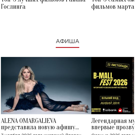
Гослинга
фильмов марта 
посмотреть в к
АФИША
ALENA OMARGALIEVA
Легендарная м
представила новую афишу
впервые прозву
большого концерта во Дворце
Украине: где со