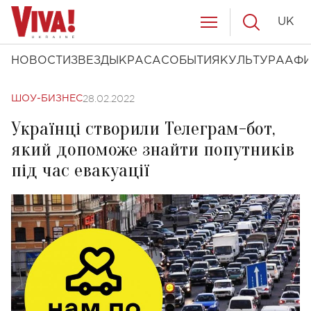
UK
НОВОСТИ
ЗВЕЗДЫ
КРАСА
СОБЫТИЯ
КУЛЬТУРА
АФ
28.02.2022
ШОУ-БИЗНЕС
Українці створили Телеграм-бот,
який допоможе знайти попутників
під час евакуації