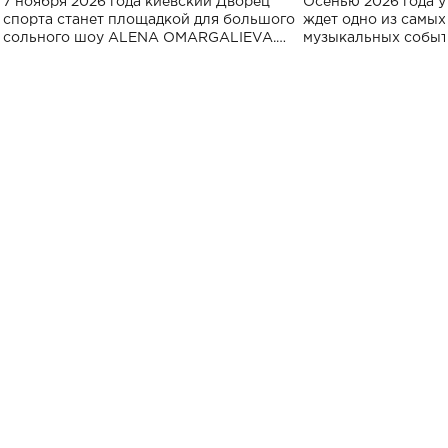
7 ноября 2026 года киевский Дворец
Осенью 2026 года у
спорта
спорта станет площадкой для большого
ждет одно из самы
сольного шоу ALENA OMARGALIEVA.
музыкальных событ
Концерт получил символичное название
«Не пьяная — влюбленная».