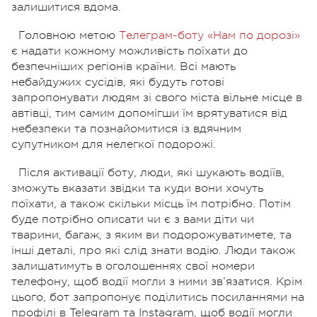
залишитися вдома.
Головною метою
Телеграм-боту «Нам по дорозі»
є надати кожному можливість поїхати до
безпечніших регіонів країни. Всі мають
небайдужих сусідів, які будуть готові
запропонувати людям зі свого міста вільне місце в
автівці, тим самим допомігши їм врятуватися від
небезпеки та познайомитися із вдячним
супутником для нелегкої подорожі.
Після активації боту, люди, які шукають водіїв,
зможуть вказати звідки та куди вони хочуть
поїхати, а також скільки місць їм потрібно. Потім
буде потрібно описати чи є з вами діти чи
тварини, багаж, з яким ви подорожуватимете, та
інші деталі, про які слід знати водію. Люди також
залишатимуть в оголошеннях свої номери
телефону, щоб водії могли з ними зв’язатися. Крім
цього, бот запропонує поділитись посиланнями на
профілі в Telegram та Instagram, щоб водії могли