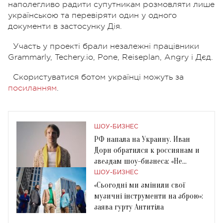
наполегливо радити супутникам розмовляти лише
українською та перевіряти один у одного
документи в застосунку Дія.
Участь у проекті брали незалежні працівники
Grammarly, Techery.io, Pone, Reiseplan, Angry і Дєд.
Скористуватися ботом українці можуть за
посиланням
.
ШОУ-БИЗНЕС
РФ напала на Украину. Иван
Дорн обратился к россиянам и
звездам шоу-бизнеса: «Не
молчите!»
ШОУ-БИЗНЕС
«Сьогодні ми змінили свої
музичні інструменти на зброю»:
заява гурту Антитіла