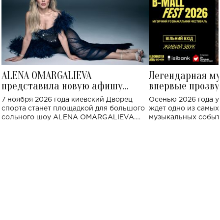
ALENA OMARGALIEVA
Легендарная м
представила новую афишу
впервые прозву
большого концерта во Дворце
Украине: где со
7 ноября 2026 года киевский Дворец
Осенью 2026 года у
спорта
спорта станет площадкой для большого
ждет одно из самы
сольного шоу ALENA OMARGALIEVA.
музыкальных событ
Концерт получил символичное название
«Не пьяная — влюбленная».