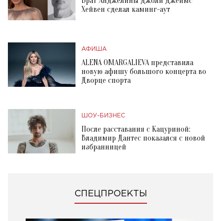
Брат Анджелины Джоли Джеймс
Хейвен сделал каминг-аут
АФИША
ALENA OMARGALIEVA представила
новую афишу большого концерта во
Дворце спорта
ШОУ-БИЗНЕС
После расставания с Кацуриной:
Владимир Дантес показался с новой
избранницей
СПЕЦПРОЕКТЫ