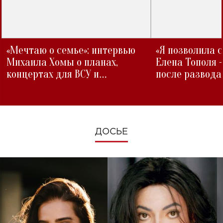
«Мечтаю о семье»: интервью
«Я позволила 
Михаила Хомы о планах,
Елена Тополя 
концертах для ВСУ и
после развода
изменениях во время войны
ДОСЬЕ