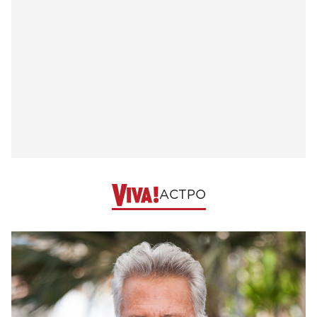
АСТРО