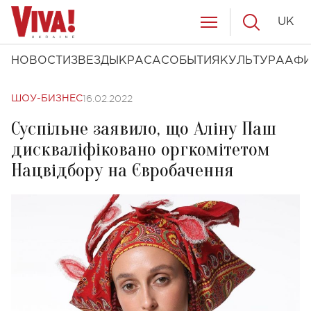
UK
НОВОСТИ
ЗВЕЗДЫ
КРАСА
СОБЫТИЯ
КУЛЬТУРА
АФ
16.02.2022
ШОУ-БИЗНЕС
Суспільне заявило, що Аліну Паш
дискваліфіковано оргкомітетом
Нацвідбору на Євробачення