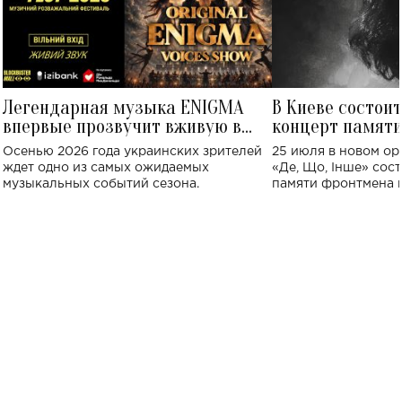
Легендарная музыка ENIGMA
В Киеве состои
впервые прозвучит вживую в
концерт памят
Украине: где состоится концерт
Клименко: более
Осенью 2026 года украинских зрителей
25 июля в новом op
исполнят песн
ждет одно из самых ожидаемых
«Де, Що, Інше» сос
музыкальных событий сезона.
памяти фронтмена
Михаила Клименко. 
особенный музыкал
посвященный артист
стало символом ис
настоящей любви.