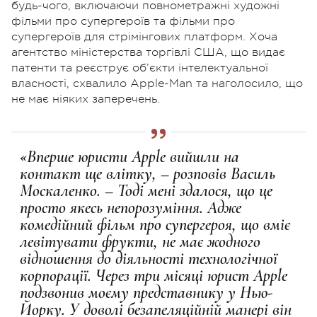
будь-чого, включаючи повнометражні художні
фільми про супергероїв та фільми про
супергероїв для стрімінгових платформ. Хоча
агентство міністерства торгівлі США, що видає
патенти та реєструє об’єкти інтелектуальної
власності, схвалило Apple-Man та наголосило, що
не має ніяких заперечень.
«Вперше юристи Apple вийшли на
контакт ще влітку, – розповів Василь
Москаленко. – Тоді мені здалося, що це
просто якесь непорозуміння. Адже
комедійний фільм про супергероя, що вміє
левітувати фрукти, не має жодного
відношення до діяльності технологічної
корпорації.
Через три місяці юрист Apple
подзвонив моєму представнику у Нью-
Йорку. У доволі безапеляційній манері він