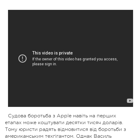
Судова боротьба з Apple навіть на перших
етапах може коштувати десятки тисяч доларів.
Тому юристи радять відмовитися від боротьби з
американським техгігантом. Однак Василь