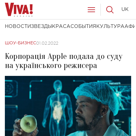
UK
НОВОСТИ
ЗВЕЗДЫ
КРАСА
СОБЫТИЯ
КУЛЬТУРА
АФ
01.02.2022
ШОУ-БИЗНЕС
Корпорація Apple подала до суду
на українського режисера