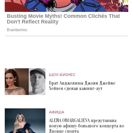
ШОУ-БИЗНЕС
Брат Анджелины Джоли Джеймс
Хейвен сделал каминг-аут
АФИША
ALENA OMARGALIEVA представила
новую афишу большого концерта во
Дворце спорта