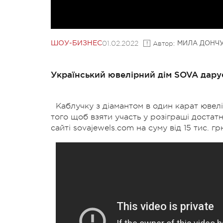
01.02.2022
Автор:
ШОУ-БИЗНЕС
МИЛА ДОНЧ
Український ювелірний дім SOVA дарує
Каблучку з діамантом в один карат ювел
того щоб взяти участь у розіграші достат
сайті sovajewels.com на суму від 15 тис. 