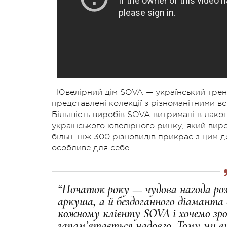
Ювелірний дім SOVA — український трен
представлені колекції з різноманітними в
Більшість виробів SOVA витримані в лакон
українського ювелірного ринку, який вир
більш ніж 300 різновидів прикрас з цим 
особливе для себе.
“Початок року — чудова нагода роз
аркуша, а й бездоганного діаманта 
кожному клієнту SOVA і хочемо зр
запам’ятається надовго. Тому ми в