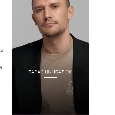
 В
ше
ТАРАС ЦЫМБАЛЮК