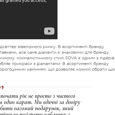
дсеттер ювелірного ринку. В асортименті бренду
ставками, але саме діаманти є знаковими для бренду.
ічному, мінімалістичному стилі.SOVA є одним з лідерів
обляє прикраси з діамантами. В асортименті бренду
дорогоцінним камінням, що дозволяє кожній обрати що
почати рік не просто з чистого
в один карат. Ми вдячні за довіру
обити вагомий подарунок, який
ирішили розіграти каблучку з