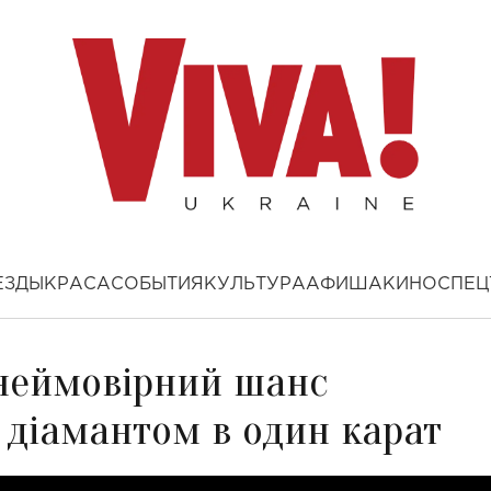
ЕЗДЫ
КРАСА
СОБЫТИЯ
КУЛЬТУРА
АФИША
КИНО
СПЕЦ
 неймовірний шанс
 діамантом в один карат