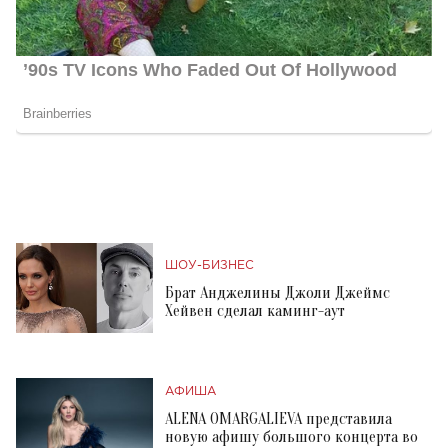
ШОУ-БИЗНЕС
Брат Анджелины Джоли Джеймс
Хейвен сделал каминг-аут
АФИША
ALENA OMARGALIEVA представила
новую афишу большого концерта во