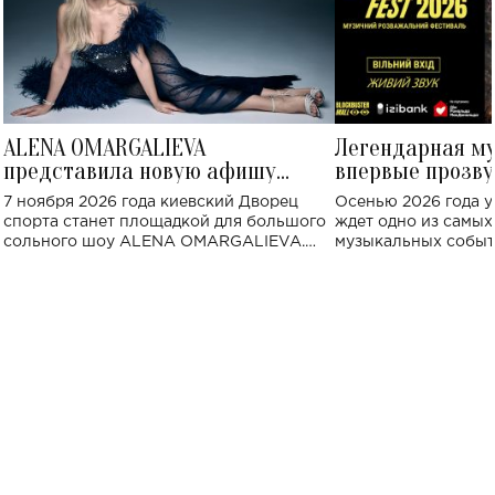
ALENA OMARGALIEVA
Легендарная м
представила новую афишу
впервые прозву
большого концерта во Дворце
Украине: где со
7 ноября 2026 года киевский Дворец
Осенью 2026 года у
спорта
спорта станет площадкой для большого
ждет одно из самы
сольного шоу ALENA OMARGALIEVA.
музыкальных событ
Концерт получил символичное название
«Не пьяная — влюбленная».