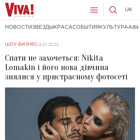
UK
НОВОСТИ
ЗВЕЗДЫ
КРАСА
СОБЫТИЯ
КУЛЬТУРА
АФ
14.01.2022
ШОУ-БИЗНЕС
Спати не захочеться: Nikita
Lomakin і його нова дівчина
знялися у пристрасному фотосеті