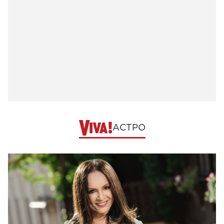
АСТРО