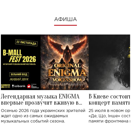
АФИША
Легендарная музыка ENIGMA
В Киеве состои
впервые прозвучит вживую в
концерт памят
Украине: где состоится концерт
Клименко: более
Осенью 2026 года украинских зрителей
25 июля в новом op
исполнят песн
ждет одно из самых ожидаемых
«Де, Що, Інше» сос
музыкальных событий сезона.
памяти фронтмена
Михаила Клименко. 