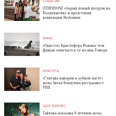
СОБЫТИЯ
OTHERWISE открыл новый шоурум на
Воздвиженке и представил
коллекцию Hedonism
КИНО
«Одиссея» Кристофера Нолана: чем
фильм отличается от поэмы Гомера
КРАСОТА
«Считала калории в зубной пасте»:
жена Алека Болдуина рассказала о
РПП
ШОУ-БИЗНЕС
Гайтана показала 9-летнюю дочь: