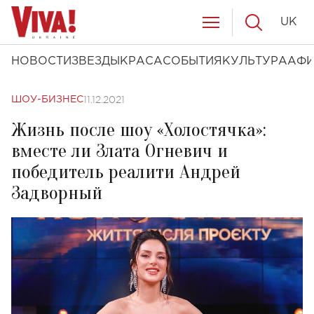
UK
НОВОСТИ
ЗВЕЗДЫ
КРАСА
СОБЫТИЯ
КУЛЬТУРА
АФ
11.12.2021
ШОУ-БИЗНЕС
Жизнь после шоу «Холостячка»:
вместе ли Злата Огневич и
победитель реалити Андрей
Задворный