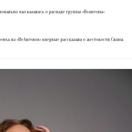
онально высказалась о распаде группы «Неангелы»
меюха из «НеАнгелов» впервые рассказала о жестокости Славы