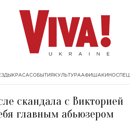
ЕЗДЫ
КРАСА
СОБЫТИЯ
КУЛЬТУРА
АФИША
КИНО
СПЕЦ
сле скандала с Викторией
ебя главным абьюзером