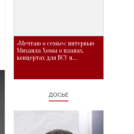
«Мечтаю о семье»: интервью
Михаила Хомы о планах,
концертах для ВСУ и
изменениях во время войны
ДОСЬЕ