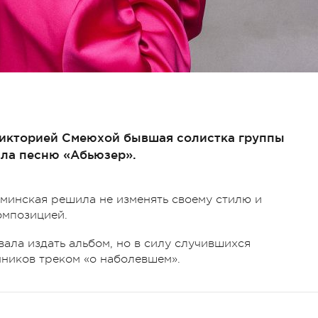
Викторией Смеюхой бывшая солистка группы
ла песню «Абьюзер».
аминская решила не изменять своему стилю и
омпозицией.
вала издать альбом, но в силу случившихся
ников треком «о наболевшем».