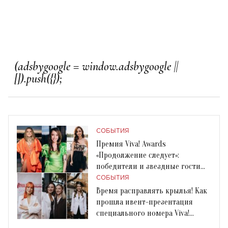
СОБЫТИЯ
Премия Viva! Awards
«Продолжение следует»:
победители и звездные гости
события
СОБЫТИЯ
Время расправлять крылья! Как
прошла ивент-презентация
специального номера Viva!
Connecting Women