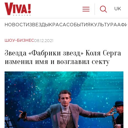
UK
НОВОСТИ
ЗВЕЗДЫ
КРАСА
СОБЫТИЯ
КУЛЬТУРА
АФ
08.12.2021
ШОУ-БИЗНЕС
Звезда «Фабрики звезд» Коля Серга
изменил имя и возглавил секту