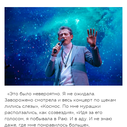
«Это было невероятно. Я не ожидала.
Заворожено смотрела и весь концерт по щекам
лились слезы», «Космос. По мне мурашки
расползались, как созвездия», «Идя за его
голосом, я побывала в Раю. И в аду. И не знаю
даже, где мне понравилось больше»,