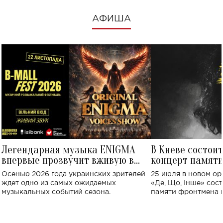
АФИША
Легендарная музыка ENIGMA
В Киеве состои
впервые прозвучит вживую в
концерт памят
Украине: где состоится концерт
Клименко: более
Осенью 2026 года украинских зрителей
25 июля в новом op
исполнят песн
ждет одно из самых ожидаемых
«Де, Що, Інше» сос
музыкальных событий сезона.
памяти фронтмена
Михаила Клименко. 
особенный музыкал
посвященный артист