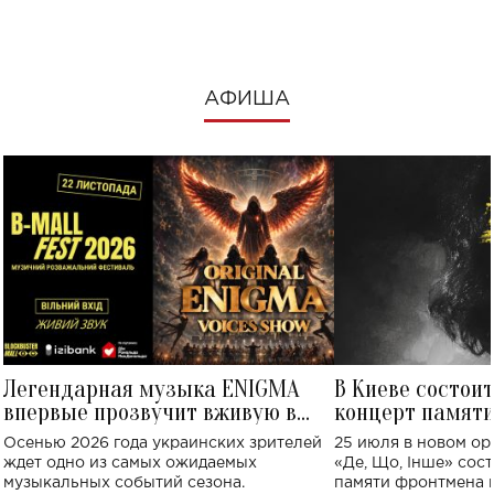
АФИША
Легендарная музыка ENIGMA
В Киеве состои
впервые прозвучит вживую в
концерт памят
Украине: где состоится концерт
Клименко: более
Осенью 2026 года украинских зрителей
25 июля в новом op
исполнят песн
ждет одно из самых ожидаемых
«Де, Що, Інше» сос
музыкальных событий сезона.
памяти фронтмена