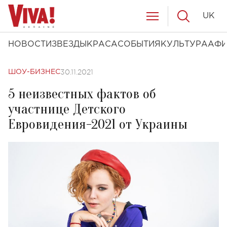
UK
НОВОСТИ
ЗВЕЗДЫ
КРАСА
СОБЫТИЯ
КУЛЬТУРА
АФ
30.11.2021
ШОУ-БИЗНЕС
5 неизвестных фактов об
участнице Детского
Евровидения-2021 от Украины