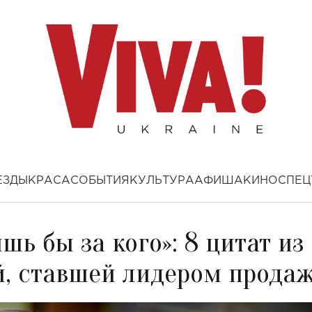
ЕЗДЫ
КРАСА
СОБЫТИЯ
КУЛЬТУРА
АФИША
КИНО
СПЕЦ
шь бы за кого»: 8 цитат из
й, ставшей лидером прода