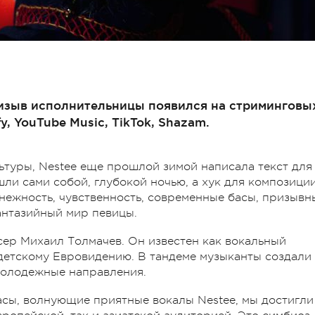
ризыв исполнительницы появился на стриминговы
y, YouTube Music, TikTok, Shazam.
ьтуры, Nestee еще прошлой зимой написала текст для
шли сами собой, глубокой ночью, а хук для композици
 нежность, чувственность, современные басы, призывн
антазийный мир певицы.
ер Михаил Толмачев. Он известен как вокальный
 детскому Евровидению. В тандеме музыканты создали
молодежные направления.
асы, волнующие приятные вокалы Nestee, мы достигли