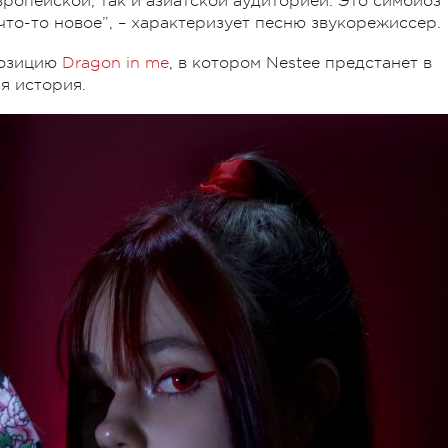
ропейской, так и азиатской аудиторией. Это симбиоз
что-то новое”, – характеризует песню звукорежиссер.
позицию
Dragon in me
, в котором Nestee предстанет в
я история.