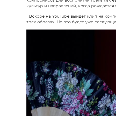
компромисса для восприятия трека как ев
культур и направлений, когда рождается 
Вскоре на YouTube выйдет клип на ком
трех образах. Но это будет уже следующа