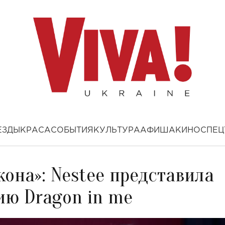
ЕЗДЫ
КРАСА
СОБЫТИЯ
КУЛЬТУРА
АФИША
КИНО
СПЕЦ
кона»: Nestee представила
ю Dragon in me