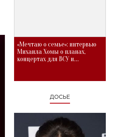
«Мечтаю о семье»: интервью
Михаила Хомы о планах,
концертах для ВСУ и
изменениях во время войны
ДОСЬЕ