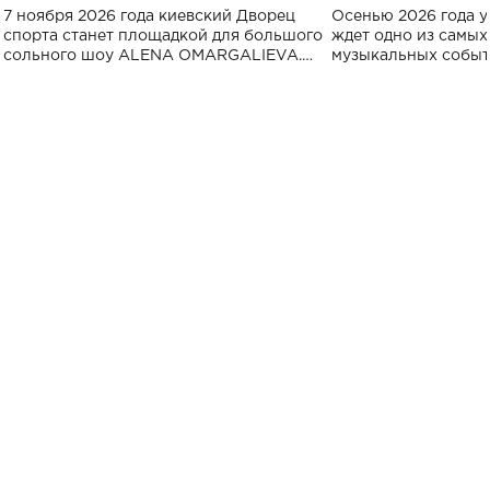
большого концерта во Дворце
Украине: где со
7 ноября 2026 года киевский Дворец
Осенью 2026 года у
спорта
спорта станет площадкой для большого
ждет одно из самы
сольного шоу ALENA OMARGALIEVA.
музыкальных событ
Концерт получил символичное название
«Не пьяная — влюбленная».