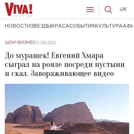
UK
НОВОСТИ
ЗВЕЗДЫ
КРАСА
СОБЫТИЯ
КУЛЬТУРА
АФ
21.08.2021
ШОУ-БИЗНЕС
До мурашек! Евгений Хмара
сыграл на рояле посреди пустыни
и скал. Завораживающее видео