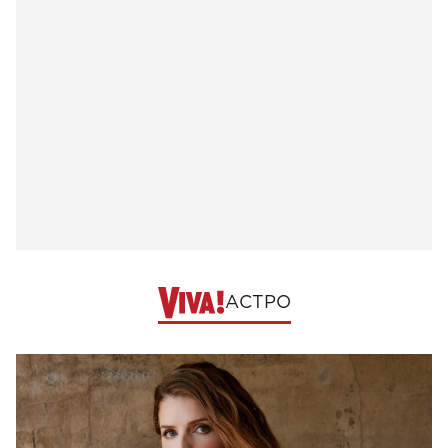
АСТРО