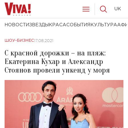
UK
НОВОСТИ
ЗВЕЗДЫ
КРАСА
СОБЫТИЯ
КУЛЬТУРА
АФ
17.08.2021
ШОУ-БИЗНЕС
С красной дорожки – на пляж:
Екатерина Кухар и Александр
Стоянов провели уикенд у моря