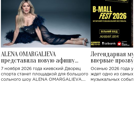
ALENA OMARGALIEVA
Легендарная м
представила новую афишу
впервые прозву
большого концерта во Дворце
Украине: где со
7 ноября 2026 года киевский Дворец
Осенью 2026 года у
спорта
спорта станет площадкой для большого
ждет одно из самы
сольного шоу ALENA OMARGALIEVA.
музыкальных событ
Концерт получил символичное название
«Не пьяная — влюбленная».